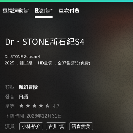
電視運動館
影劇館⁺
單次付費
Dr．STONE新石紀S4
Dr. STONE Season 4
2025 ．
輔12級
．HD畫質 ．全37集(部分免費)
類型
魔幻冒險
發音
日語
星等
4.7
下架時間
2026年12月31日
演員
小林裕介
古川 慎
沼倉愛美