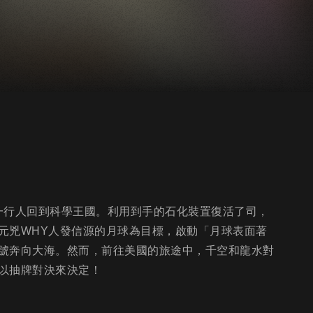
空一行人回到科學王國。利用到手的石化裝置復活了司，
元兇WHY人發信源的月球為目標，啟動「月球表面著
號奔向大海。然而，前往美國的旅途中，千空和龍水對
以抽牌對決來決定！