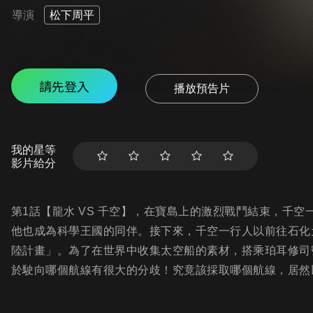
導演
松下周平
請先登入
播放預告片
我的星等
影片給分
第1話【龍水 VS 千空】，在寶島上的激烈戰鬥結束，千
他也成為科學王國的同伴。接下來，千空一行人以前往石化
陸計畫」。為了在世界中收集太空船的素材，搭乘珀耳修司
於駛向哪個航線有很大的分歧！究竟該採取哪個航線，居然