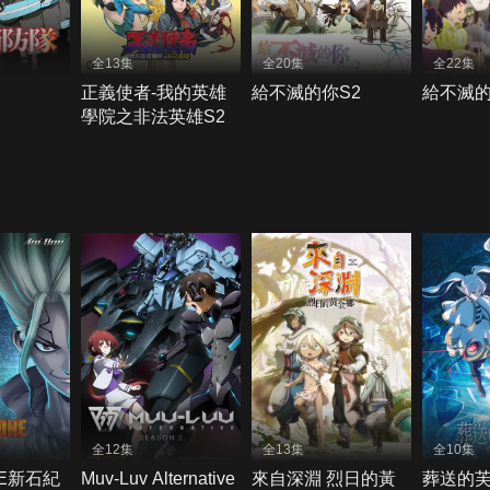
全13集
全20集
全22集
正義使者-我的英雄
給不滅的你S2
給不滅的
學院之非法英雄S2
全12集
全13集
全10集
NE新石紀
Muv-Luv Alternative
來自深淵 烈日的黃
葬送的芙