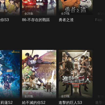
全26集
全24集
全14
你S3
86-不存在的戰區
勇者之渣
Fate
全20集
全23集
全7集
莉蓮S2
給不滅的你S2
進擊的巨人S3
進擊