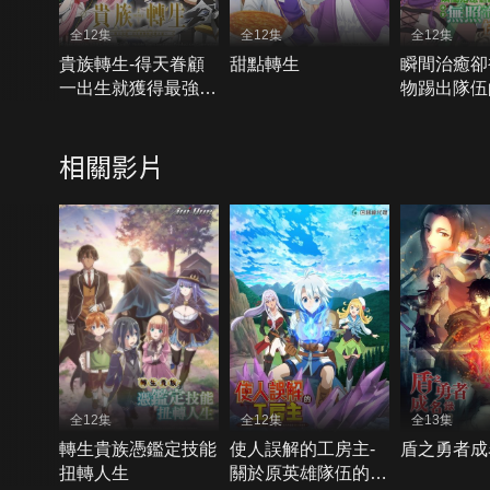
全12集
全12集
全12集
貴族轉生-得天眷顧
甜點轉生
瞬間治癒卻
一出生就獲得最強力
物踢出隊伍
量
療師，改當
師快樂過活
相關影片
全12集
全12集
全13集
轉生貴族憑鑑定技能
使人誤解的工房主-
盾之勇者成
扭轉人生
關於原英雄隊伍的雜