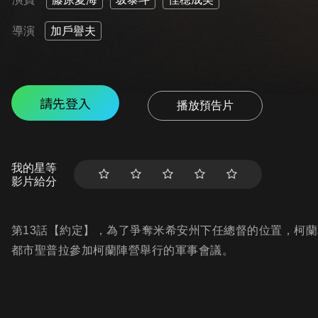
導演
加戶譽夫
請先登入
播放預告片
我的星等
影片給分
第13話【約定】，為了爭奪米希安州下任總督的位置，柯
都市聖普拉參加柯蘭陣營舉行的軍事會議。