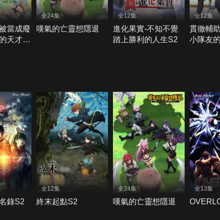
全24集
全12集
全12集
被當成廢
嘆氣的亡靈想隱退
進化果實-不知不覺
貫徹輔
的天才治
踏上勝利的人生S2
小隊友
無照治療
師，慘
成為最
全12集
全24集
全13集
名錄S2
終末起點S2
嘆氣的亡靈想隱退
OVERL