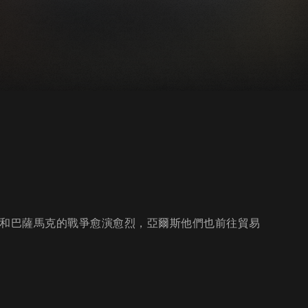
蘭和巴薩馬克的戰爭愈演愈烈，亞爾斯他們也前往貿易