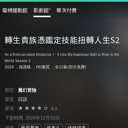
電視運動館
影劇館⁺
單次付費
轉生貴族憑鑑定技能扭轉人生S2
As a Reincarnated Aristocrat, I＇ll Use My Appraisal Skill to Rise in the
World Season 2
2024 ．
保護級
．HD畫質 ．全12集(部分免費)
類型
魔幻冒險
發音
日語
星等
4.4
下架時間
2026年12月31日
演員
藤原夏海
坂泰斗
佳穂成美