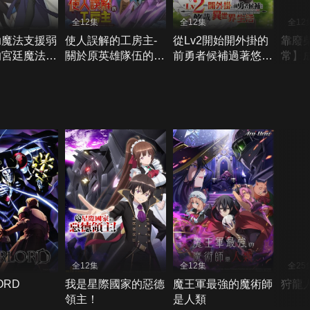
全12集
全12集
全12
助魔法支援弱
使人誤解的工房主-
從Lv2開始開外掛的
靠廢
的宮廷魔法
關於原英雄隊伍的雜
前勇者候補過著悠哉
常】
遭驅逐後目標
役人員，實際上除了
異世界生活
蹂躪
強冒險者
戰鬥能力外全是SSS
的故事
全12集
全12集
全25
ORD
我是星際國家的惡德
魔王軍最強的魔術師
狩龍
領主！
是人類