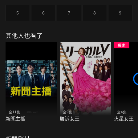
5
6
7
8
9
其他人也看了
全11集
全9集
全4集
新聞主播
勝訴女王
火星女王