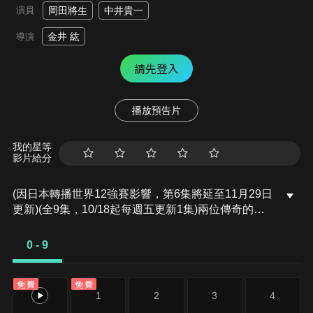
演員
岡田將生
中井貴一
金井 紘
導演
請先登入
播放預告片
我的星等
影片給分
(因日本轉播世界12強賽影響，第6集將延至11月29日
更新)(全9集，10/18起每週五更新1集)兩位傳奇的旅
行護理師那須田步和九鬼靜以高超的醫術和獨特的護
理哲學聞名。這次兩人被派往一家面臨人手不足和制
0 - 9
度改革的醫院。醫院的新任院長推行嚴格的改革，但
卻引發了許多爭議。步和靜將在這充滿挑戰的環境
免費
免費
中，不僅要面對複雜的醫療案例，還要處理人際關係
0
1
2
3
4
上的種種問題…