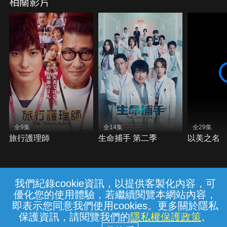
相關影片
全9集
全14集
全29集
旅行護理師
生命捕手 第二季
以美之名
我們紀錄cookie資訊，以提供客製化內容，可
{{notifyMsg}}
優化您的使用體驗，若繼續閱覽本網站內容，
常見問題
線上客服
服務條款
隱私權保護
即表示您同意我們使用cookies。更多關於隱私
保護資訊，請閱覽我們的
隱私權保護政策
。
中華電信股份有限公司個人家庭分公司