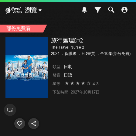
Hami Video
瀏覽
部份免費看
旅行護理師2
The Travel Nurse２
2024 ．
保護級
．HD畫質 ．全10集(部分免費)
日劇
類型
日語
發音
4.3
星等
下架時間
2027年10月17日