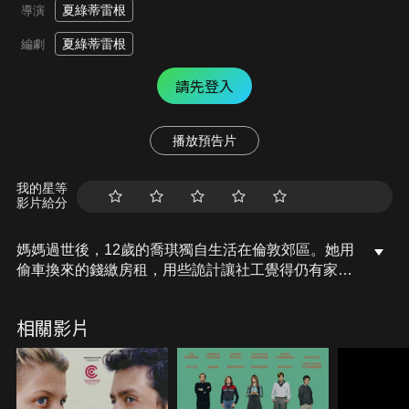
夏綠蒂雷根
導演
夏綠蒂雷根
編劇
請先登入
播放預告片
我的星等
影片給分
媽媽過世後，12歲的喬琪獨自生活在倫敦郊區。她用
偷車換來的錢繳房租，用些詭計讓社工覺得仍有家人
照顧她，獨立自主過著自己的快樂生活…某天一位自
稱是她父親的男人傑森找上門，喬琪不想跟從未謀面
相關影片
的父親生活，想方設法趕走他。不放棄的傑森，要如
何重拾這段曾經失去的父女時光，讓喬琪敞開心房…