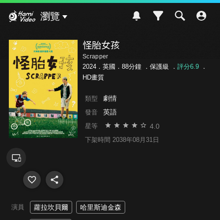
Hami Video
瀏覽
怪胎女孩
Scrapper
2024．英國．88分鐘 ．
保護級
．
評分6.9
．
HD畫質
劇情
類型
英語
發音
4.0
星等
下架時間 2038年08月31日
演員
蘿拉坎貝爾
哈里斯迪金森