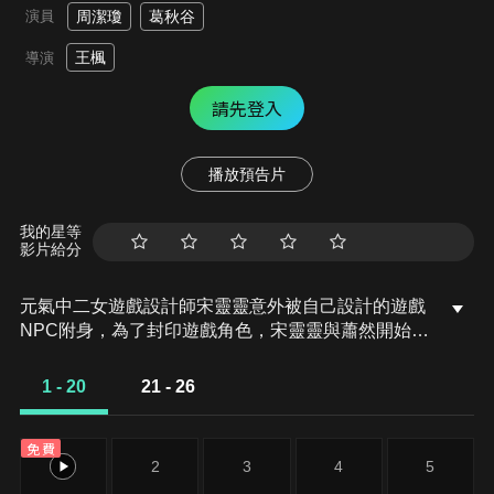
演員
周潔瓊
葛秋谷
王楓
導演
請先登入
播放預告片
我的星等
影片給分
元氣中二女遊戲設計師宋靈靈意外被自己設計的遊戲
NPC附身，為了封印遊戲角色，宋靈靈與蕭然開始了
歡喜冤家的同居生活。就在兩人的感情逐漸明朗之
時，又逢變故讓兩人的感情變得撲朔迷離。
1 - 20
21 - 26
免費
1
2
3
4
5