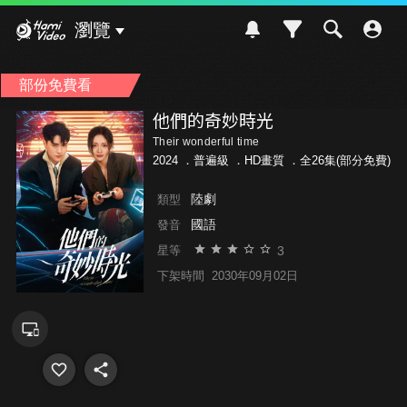
Hami Video
瀏覽
部份免費看
他們的奇妙時光
Their wonderful time
2024 ．
普遍級
．HD畫質 ．全26集(部分免費)
陸劇
類型
國語
發音
3
星等
下架時間
2030年09月02日