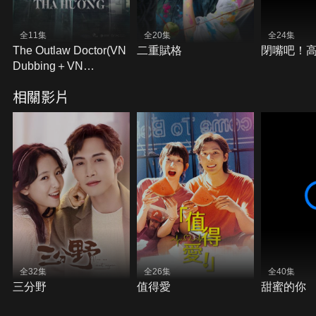
全11集
全20集
全24集
The Outlaw Doctor(VN
二重賦格
閉嘴吧！
Dubbing＋VN
Subtitles)
相關影片
全32集
全26集
全40集
三分野
值得愛
甜蜜的你