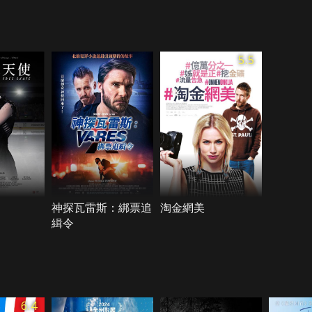
5.5
神探瓦雷斯：綁票追
淘金網美
緝令
6.4