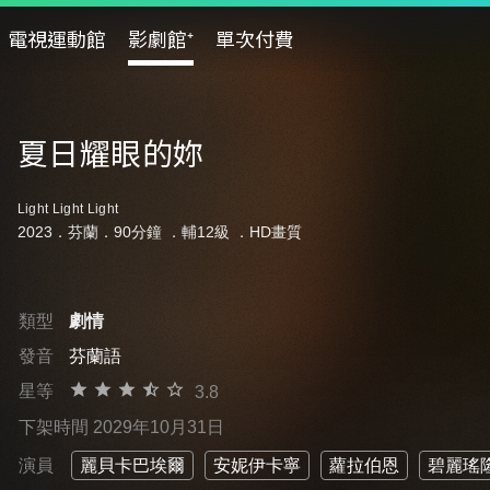
電視運動館
影劇館⁺
單次付費
夏日耀眼的妳
Light Light Light
2023．芬蘭．90分鐘 ．
輔12級
．HD畫質
類型
劇情
發音
芬蘭語
星等
3.8
下架時間 2029年10月31日
演員
麗貝卡巴埃爾
安妮伊卡寧
蘿拉伯恩
碧麗瑤