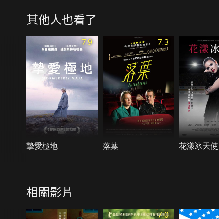
其他人也看了
7.9
7.3
摯愛極地
落葉
花漾冰天使
相關影片
7.0