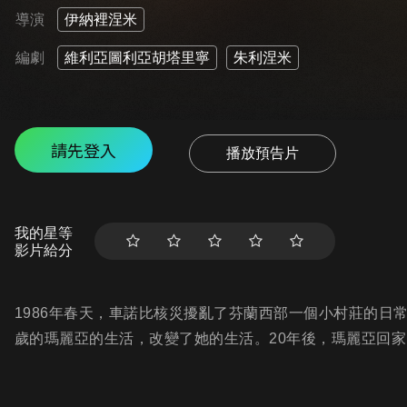
導演
伊納裡涅米
編劇
維利亞圖利亞胡塔里寧
朱利涅米
請先登入
播放預告片
我的星等
影片給分
1986年春天，車諾比核災擾亂了芬蘭西部一個小村莊的日
歲的瑪麗亞的生活，改變了她的生活。20年後，瑪麗亞回