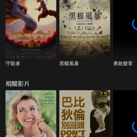
守龍者
黑蝶風暴
勇敢樂章
相關影片
7.9