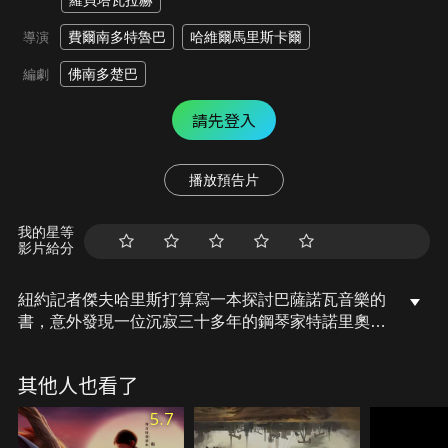
羅貝塔瓦拉赫
費爾南多特魯巴
哈維爾馬里斯卡爾
導演
佛南多楚巴
編劇
請先登入
播放預告片
我的星等
影片給分
紐約記者傑夫哈里斯打算寫一本探討巴薩諾瓦音樂的
書，意外發現一位沉寂三十多年的鋼琴家特諾里奧，
傑夫前往里約熱內盧調查時，發現特諾里奧不僅是巴
西最傑出的演奏家，也是政變受害者。特諾里奧悲劇
其他人也看了
般命運和音樂才華吸引了傑夫，他前往各地訪問音樂
家，以及特諾里奧的朋友親人，以確保這位音樂家不
5.7
被世人遺忘。