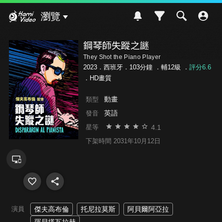
Hami Video
瀏覽
鋼琴師失蹤之謎
They Shot the Piano Player
2023．西班牙．103分鐘 ．
輔12級
．
評分6.6
．HD畫質
動畫
類型
英語
發音
4.1
星等
下架時間 2031年10月12日
演員
傑夫高布倫
托尼拉莫斯
阿貝爾阿亞拉