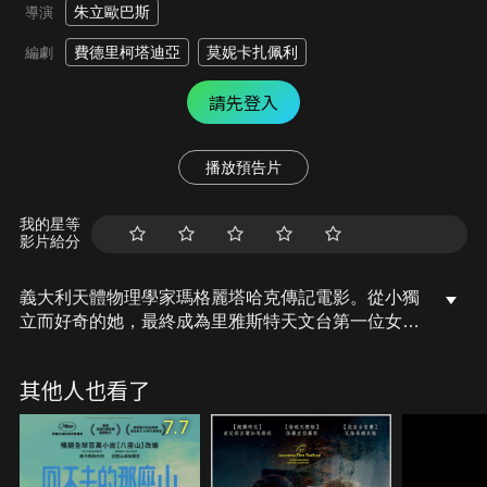
朱立歐巴斯
導演
費德里柯塔迪亞
莫妮卡扎佩利
編劇
請先登入
播放預告片
我的星等
影片給分
義大利天體物理學家瑪格麗塔哈克傳記電影。從小獨
立而好奇的她，最終成為里雅斯特天文台第一位女台
長。
其他人也看了
7.7