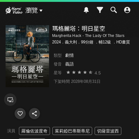
Hami Video
瀏覽
瑪格麗塔：明日星空
Margherita Hack - The Lady Of The Stars
2024．義大利．99分鐘 ．
輔12級
．HD畫質
劇情
類型
義語
發音
4.5
星等
下架時間 2028年08月31日
演員
羅倫佐波度奇
茱莉婭巴蒂斯蒂尼
切薩雷波西