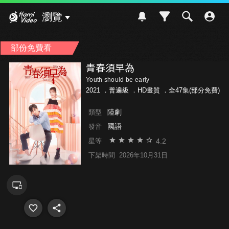
Hami Video
瀏覽
部份免費看
青春須早為
Youth should be early
2021 ．
普遍級
．HD畫質 ．全47集(部分免費)
陸劇
類型
國語
發音
4.2
星等
下架時間
2026年10月31日