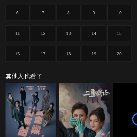
浩、莫小寶，成立“白日夢”創意工作室，因為創意獨
特，工作室很快在業內有了一定的名氣。就當鄭乾等
6
7
8
9
10
人喜迎人生新高峰時，一場巨大危機也潛伏而至——
程氏集團資產被副手梁叔陰謀吞占，危急時刻，鄭乾
和楚雲飛摒棄前嫌扶持程心，最終贏得了商業和道德
11
12
13
14
15
上的勝利，鄭乾和程心也有情人終成眷屬 。
16
17
18
19
20
其他人也看了