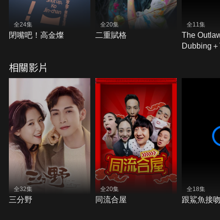
全24集
全20集
全11集
閉嘴吧！高金燦
二重賦格
The Outla
Dubbing
Subtitles)
相關影片
全32集
全20集
全18集
三分野
同流合屋
跟鯊魚接