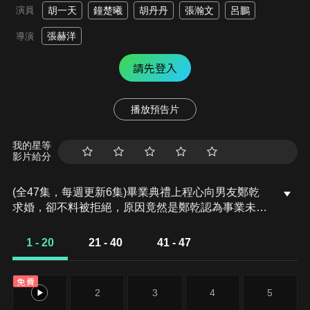
演員
胡一天
鐘楚曦
胡丹丹
張瀚文
呂鵬
張赫洋
導演
請先登入
播放預告片
我的星等
影片給分
(全47集，每週更新6集)畢業典禮上程心向男友鄭乾
求婚，卻不料被拒絕，原因竟然是鄭乾認為事業未
成，不談婚嫁。鄭乾謝絕了程心讓其進入程氏集團的
安排，加入了浩瀚的求職大軍，卻屢屢受挫。程心只
1 - 20
21 - 40
41 - 47
好精心偽造了一場面試，讓鄭乾通過面試順利進入騰
達集團，該公司的總經理正是對程心情有獨鍾的楚雲
免費
飛，最終事發，鄭乾簡歷造假的醜聞曝光，事業風生
1
2
3
4
5
水起的鄭乾毅然辭職離開。辭職後，鄭乾和鐵哥們孔