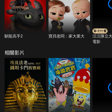
馴龍高手2
寶貝老闆：家大業大
汪汪隊立
電影
相關影片
7.1