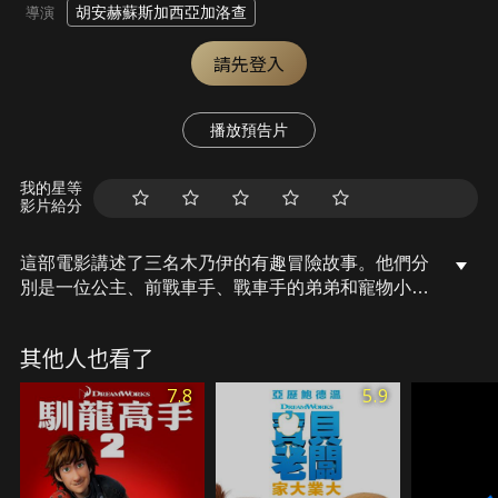
胡安赫蘇斯加西亞加洛查
導演
請先登入
播放預告片
我的星等
影片給分
這部電影講述了三名木乃伊的有趣冒險故事。他們分
別是一位公主、前戰車手、戰車手的弟弟和寵物小鱷
魚。大夥隱身在地下的古埃及秘密之都，經歷一系列
不幸事件，最終闖入現代倫敦，展開了一段不可思議
其他人也看了
卻趣味橫生的冒險。野心勃勃的考古學家卡納比勳爵
偷走了王室戒指，而眾人的目的，就是想方設法奪回
7.8
5.9
這枚戒指。