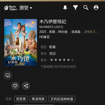
Hami Video
瀏覽
木乃伊歷險記
MUMMIES (2023)
2023．美國．88分鐘 ．
保護級
．
評分6.3
．
HD畫質
動畫
類型
英語
發音
5
星等
好萊塢
下架時間 2027年04月30日
演員
西恩賓
喬湯瑪斯
艾莉諾湯姆林森