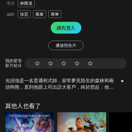
林匯達
導演
徐芸
萬秦
蔣琳
編劇
請先登入
播放預告片
我的星等
影片給分
光頭強是一名普通程式師，卻常夢見陌生的森林和兩
頭狗熊，直到他跟上司出訪大客戶，終於想起：他原
是森林的伐木工，偶然得到一次重新選擇人生的機
會，為了挽救舊時間線裡的熊大熊二，光頭強開始一
其他人也看了
場奇妙的時空冒險。
6.4