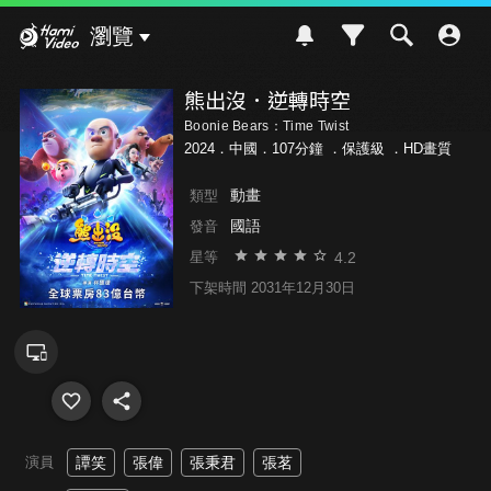
Hami Video
瀏覽
熊出沒．逆轉時空
Boonie Bears：Time Twist
2024．中國．107分鐘 ．
保護級
．HD畫質
動畫
類型
國語
發音
4.2
星等
下架時間 2031年12月30日
演員
譚笑
張偉
張秉君
張茗