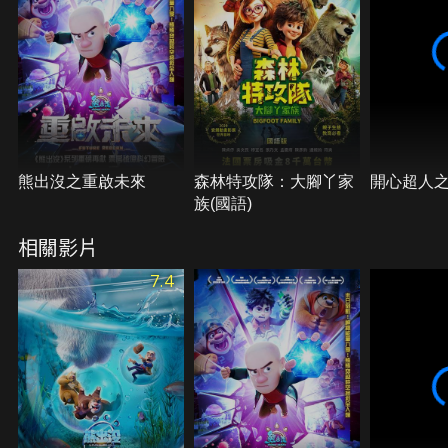
熊出沒之重啟未來
森林特攻隊：大腳丫家
開心超人
族(國語)
相關影片
7.4