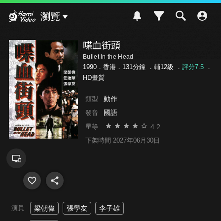
Hami Video
瀏覽
喋血街頭
Bullet in the Head
1990．香港．131分鐘 ．
輔12級
．
評分7.5
．
HD畫質
動作
類型
國語
發音
4.2
星等
下架時間 2027年06月30日
演員
梁朝偉
張學友
李子雄