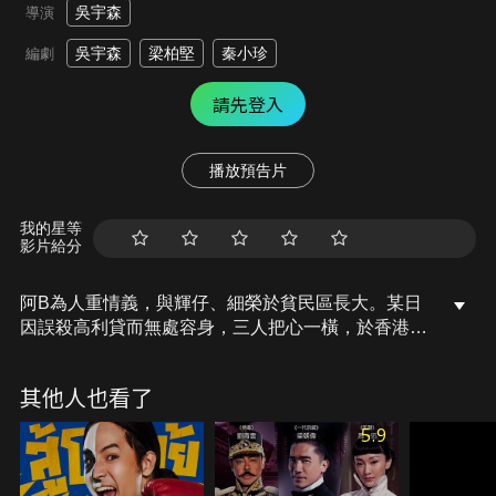
吳宇森
導演
吳宇森
梁柏堅
秦小珍
編劇
請先登入
播放預告片
我的星等
影片給分
阿B為人重情義，與輝仔、細榮於貧民區長大。某日
因誤殺高利貸而無處容身，三人把心一橫，於香港暴
動之際，逃往越南闖天下。不料當地政局急轉，細榮
不願空手而回，便向貪官下手劫走一批黃金，在逃亡
其他人也看了
過程中遇上越共，造成輝仔頭部中槍…阿B傷癒醒
來，發覺細榮已利慾薰心，兄弟間情義似乎亦盡…
5.9