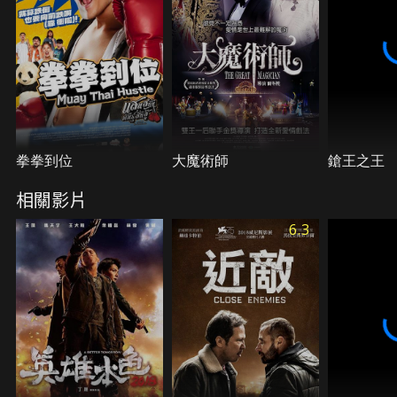
拳拳到位
大魔術師
鎗王之王
相關影片
6.3