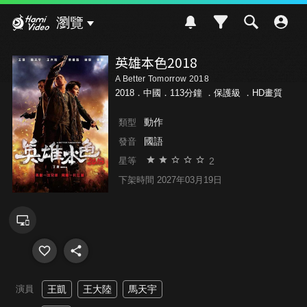
Hami Video
瀏覽
英雄本色2018
A Better Tomorrow 2018
2018．中國．113分鐘 ．
保護級
．HD畫質
動作
類型
國語
發音
2
星等
下架時間 2027年03月19日
演員
王凱
王大陸
馬天宇