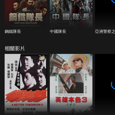
鋼鐵隊長
中國隊長
亞洲警察
相關影片
7.2
5.9