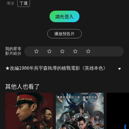
丁晟
導演
請先登入
播放預告片
我的星等
影片給分
★改編1986年吳宇森執導的槍戰電影《英雄本色》
其他人也看了