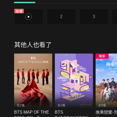
免費
1
2
3
其他人也看了
全2集
全2集
全9集
BTS MAP OF THE
BTS
換乘戀愛-