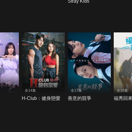
Stray Kids
全14集
全17集
全16集
H-Club：健身戀愛
善意的競爭
福秀回