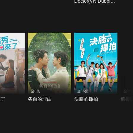
Doctor(VN Dubbing
＋VN Subtitles)
全8集
全16集
全26
來了
各自的理由
決勝的揮拍
值得