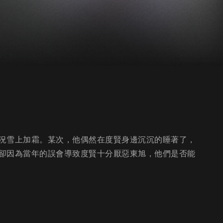
況雪上加霜。某次，他偶然在度賢身邊沉沉的睡著了，
卻因為當年的誤會導致度賢十分厭惡東旭，他們是否能