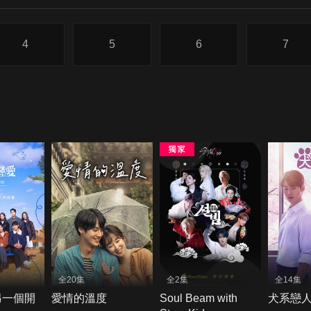
4
5
6
7
全20集
全2集
全14集
另一個開
愛情的溫度
Soul Beam with
犬系戀