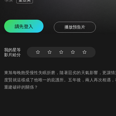
請先登入
播放預告片
我的星等
影片給分
東旭每晚飽受慢性失眠折磨，隨著惡劣的天氣影響，更讓情
度賢就這樣成了他唯一的庇護所。五年後，兩人再次相遇，
重建破碎的關係？