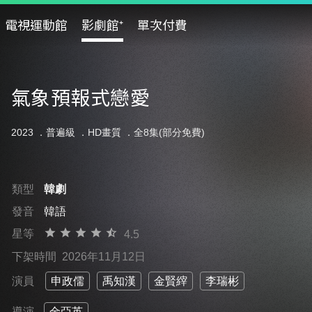
電視運動館
影劇館⁺
單次付費
氣象預報式戀愛
2023 ．
普遍級
．HD畫質 ．全8集(部分免費)
類型
韓劇
發音
韓語
星等
4.5
下架時間
2026年11月12日
演員
申政儒
禹知漢
金賢縡
李瑞彬
導演
金亞英