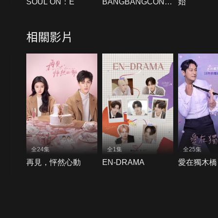
SOUL ON：E
BANGBANGCON
始
THE LIVE
相關影片
全24集
全1集
全25集
再見，怦然心動
EN-DRAMA
愛在獨木橋
{{notifyMsg}}