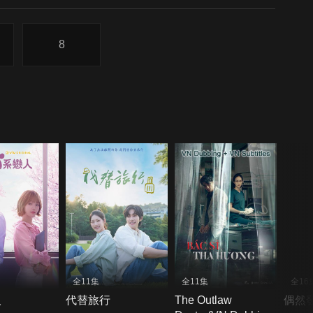
8
全11集
全11集
全16
人
代替旅行
The Outlaw
偶然