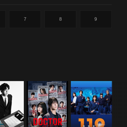
7
8
9