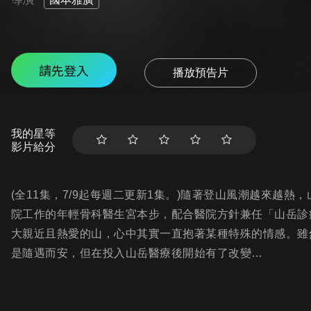
請先登入
播放預告片
我的星等
影片給分
(全11集，7/9起每週二更新1集。)隨著登山風潮越來越
院工作的年輕骨科醫生宮本步，配合醫院方針兼任「山岳診
大親近且熱愛的山，心中其實一直抱著某種特殊的情感。雖
是隨遇而安，但在投入山岳醫療後開始有了改變…