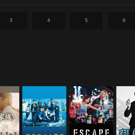
3
4
5
6