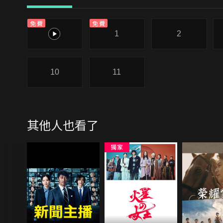
免費
免費
0
1
2
10
11
其他人也看了