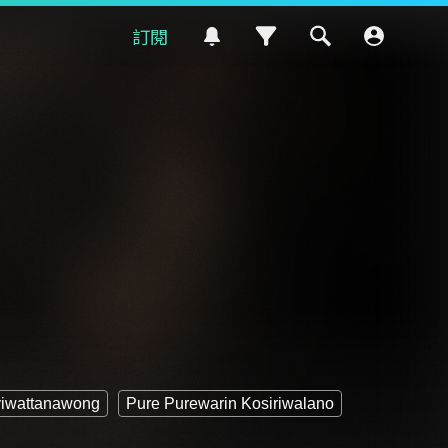
訂閱
viwattanawong
Pure Purewarin Kosiriwalano