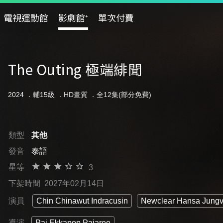
電視運動館
影劇館⁺
單次付費
The Outing 極端緋聞
2024 ．
輔15級
．HD畫質 ．全12集(部分免費)
類型
其他
發音
泰語
星等
3
下架時間
2027年02月14日
演員
Chin Chinawut Indracusin
Newclear Hansa Jung
導演
Pai Ekkapop Paiaree