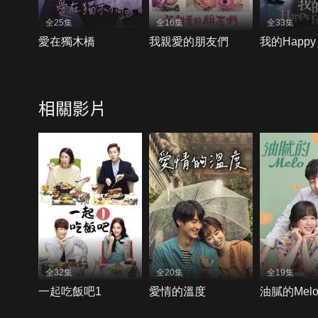
全25集
全16集
全33集
愛在獨木橋
我親愛的朋友們
我的Happy 
相關影片
全32集
全20集
全19集
一起吃飯吧1
愛情的溫度
油膩的Mel