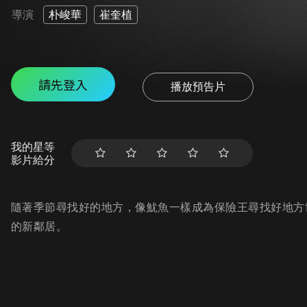
導演
朴峻華
崔奎植
請先登入
播放預告片
我的星等
影片給分
隨著季節尋找好的地方，像魷魚一樣成為保險王尋找好地方
的新鄰居。