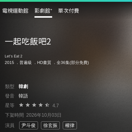
電視運動館
影劇館⁺
單次付費
一起吃飯吧2
Let’s Eat 2
2015 ．
普遍級
．HD畫質 ．全36集(部分免費)
類型
韓劇
發音
韓語
星等
4.7
下架時間
2026年10月03日
演員
尹斗俊
徐玄振
權律