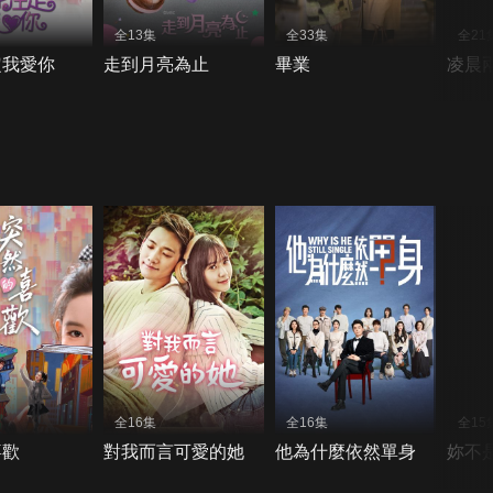
全13集
全33集
全21
定我愛你
走到月亮為止
畢業
凌晨
全16集
全16集
全15
喜歡
對我而言可愛的她
他為什麼依然單身
妳不