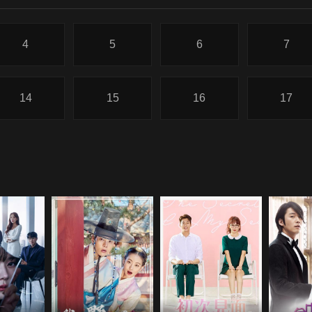
4
5
6
7
14
15
16
17