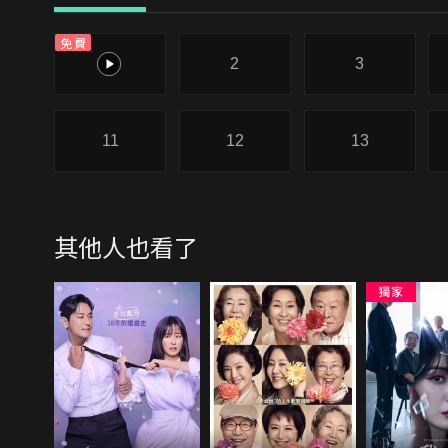
免費
1
2
3
11
12
13
其他人也看了