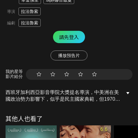
華金佛里
瑪婷娜古茲曼
拉法魯索
導演
拉法魯索
編劇
請先登入
播放預告片
我的星等
影片給分
西班牙加利西亞影音學院大獎提名導演，中美洲在美
國政治勢力影響下，似乎是民主國家典範，但1970年
代未能避免集權統治，本電影敘述一位自由主義教授
因反對政府，在白色恐怖行動中入獄，出獄後製作反
其他人也看了
政府諷刺性電視節目，卻依舊在政府白色恐怖下，以
愛人生命要脅，只能讓情人遠離自己，直到人民政
6.6
變…