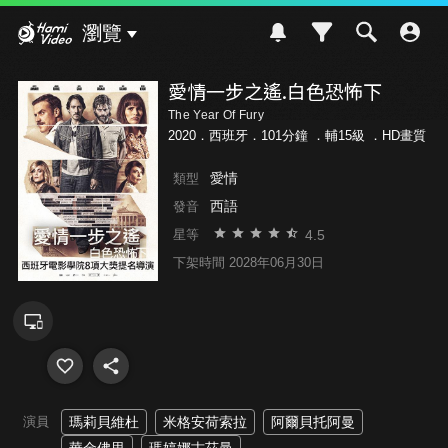
Hami Video
瀏覽
愛情一步之遙.白色恐怖下
The Year Of Fury
2020．西班牙．101分鐘 ．
輔15級
．HD畫質
愛情
類型
西語
發音
4.5
星等
下架時間 2028年06月30日
演員
瑪莉貝維杜
米格安荷索拉
阿爾貝托阿曼