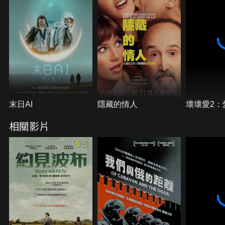
末日AI
隱藏的情人
壞壞愛2：
相關影片
6.5