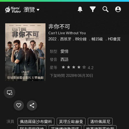
Hami Video
瀏覽
非你不可
Can’t Live Without You
2022．西班牙．89分鐘 ．
輔15級
．HD畫質
愛情
類型
西語
發音
4.2
星等
下架時間 2028年06月30日
演員
佩德羅薩沙布蘭科
莫理丘歐赫曼
邁特佩羅尼