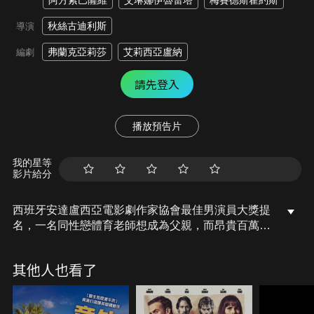
阿方索巴薩維
艾琳娜伊魯雷塔
梅賽德斯霍約斯
秋絲古迪利斯
導演
弗蘭克亞莉莎
艾莉西亞盧納
編劇
請先登入
播放預告片
我的星等
影片給分
西班牙安達盧西亞電影劇作家協會最佳男演員大獎提
名，一名同性戀體育老師想成為父親，而昂貴百萬歐
元的代理孕母費形成了巨大的障礙，一個替代方案他
男朋友美麗的妹妹曾是吸毒者忽然出現，糾結的三人
其他人也看了
性愛關係，妹妹背後的目的是追查自己八年冤獄，縱
火全家命喪火窟的謎團…