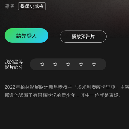
導演
提爾史威格
請先登入
播放預告片
我的星等
影片給分
2022年柏林影展歐洲新星獎得主「埃米利奧薩卡里亞」主
那邊他認識了有同樣狀況的青少年，其中一位就是東妮。