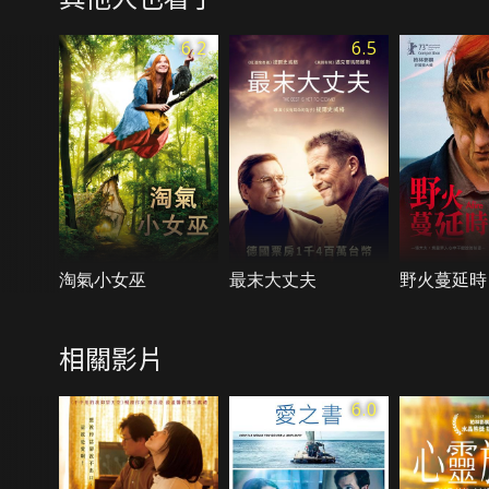
6.2
6.5
淘氣小女巫
最末大丈夫
野火蔓延時
相關影片
6.0