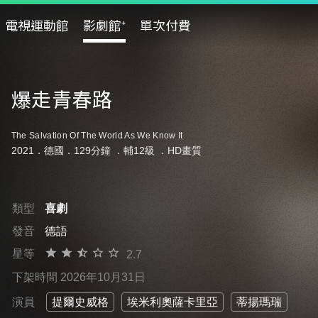
電視運動館
影劇館⁺
單次付費
爆走青春路
The Salvation Of The World As We Know It
2021．德國．129分鐘 ．
輔12級
．HD畫質
類型
喜劇
發音
德語
星等
2.7
下架時間 2026年10月31日
演員
提爾史威格
埃米利奧薩卡里亞
蒂揚瑪瑞