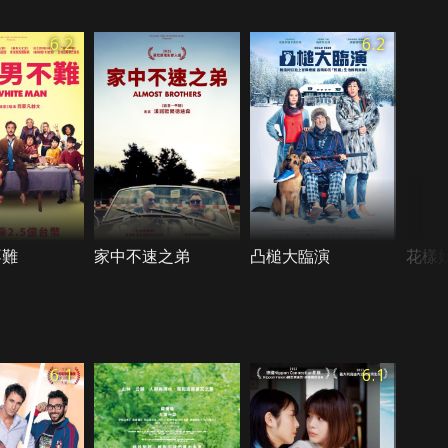
6.2
6.2
不難
家中不速之弟
凸槌大臨演
花樣
6.1
6.1