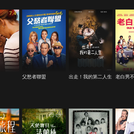
7.4
5.6
父愁者聯盟
出走！我的第二人生
老白男
7.1