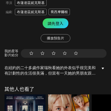
布蓮達茲妮克斯基
導演
布蓮達茲妮克斯基
喬西摩爾根
編劇
請先登入
播放預告片
我的星等
影片給分
在紐約的二十多歲作家瑞秋看她的外表似乎很完美和
有計劃性的生活很美滿，但當有一天她的男朋友跟她
分手，她的最新手稿作品卻又被經紀人撕毀成碎片，
她崩潰了，她最好的朋友妮可，用唯一的方法毒品，
其他人也看了
酒跟男人自由奔放的性生活方式來治癒瑞秋破碎的
心，瑞秋發現自己跟妮可友誼的轉變，友誼和性跟男
人，是否真的能毫無牽扯嗎。