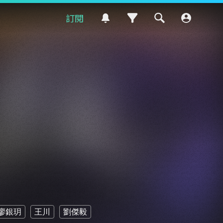
訂閱
廖銀玥
王川
劉傑毅