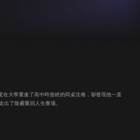
語驚在大學重逢了高中時曾經的同桌沈倦，卻發現他一直
走出了陰霾重回人生賽場。