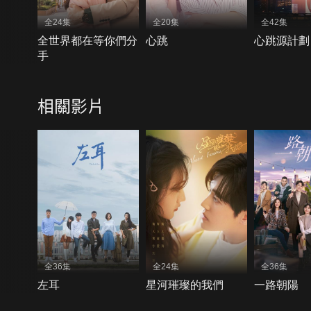
全24集
全20集
全42集
全世界都在等你們分
心跳
心跳源計劃
手
相關影片
全36集
全24集
全36集
左耳
星河璀璨的我們
一路朝陽