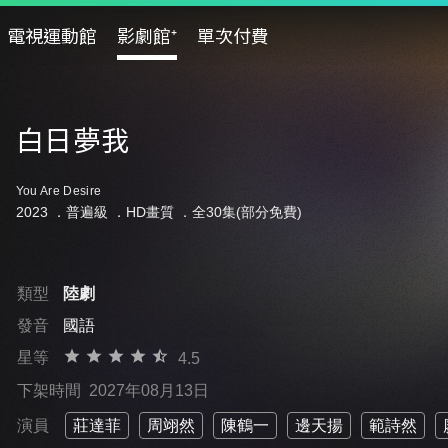
電視運動館
影劇館⁺
單次付費
白日夢我
You Are Desire
2023 ．
普遍級
．HD畫質 ．全30集(部分免費)
類型
陸劇
發音
國語
星等
4.5
下架時間
2027年08月13日
演員
莊達菲
周翊然
陳鶴一
邊天揚
範詩然