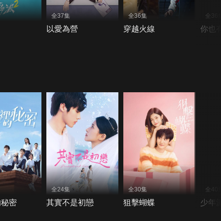
全37集
全36集
全36
以愛為營
穿越火線
你也
全24集
全30集
全40
的秘密
其實不是初戀
狙擊蝴蝶
少年