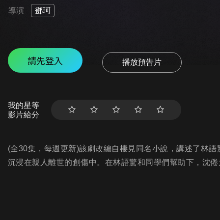
導演
鄧珂
請先登入
播放預告片
我的星等
影片給分
(全30集，每週更新)該劇改編自棲見同名小說，講述了林
沉浸在親人離世的創傷中。在林語驚和同學們幫助下，沈倦