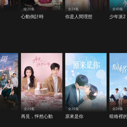
全20集
全24集
全40集
心動倒計時
你是人間理想
少年派2
全24集
全26集
全24集
再見，怦然心動
原來是你
暗格裡