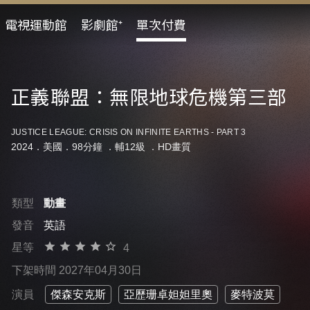
電視運動館
影劇館⁺
單次付費
正義聯盟：無限地球危機第三部
JUSTICE LEAGUE: CRISIS ON INFINITE EARTHS - PART 3
2024．美國．98分鐘 ．
輔12級
．HD畫質
類型
動畫
發音
英語
星等
4
下架時間 2027年04月30日
演員
傑森安克斯
亞歷珊卓妲妲里奧
麥特波莫