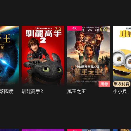
7.8
6.9
落國度
馴龍高手2
萬王之王
小小兵