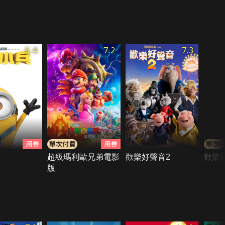
6.4
7.2
7.3
超級瑪利歐兄弟電影
歡樂好聲音2
歡樂
版