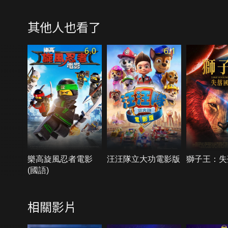
其他人也看了
6.0
6.1
樂高旋風忍者電影
汪汪隊立大功電影版
獅子王：失
(國語)
相關影片