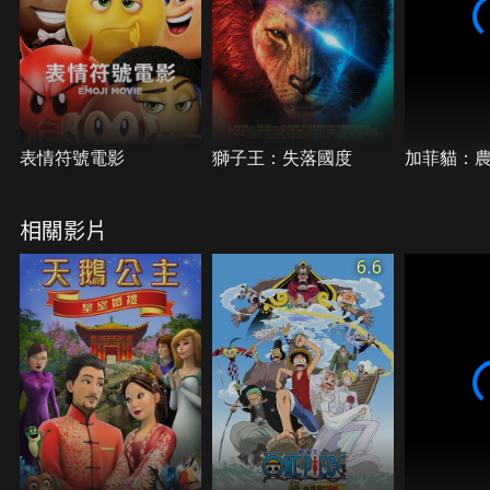
表情符號電影
獅子王：失落國度
加菲貓：
相關影片
6.6