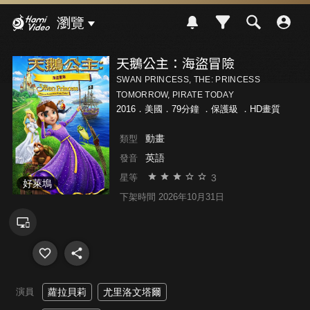
Hami Video
瀏覽
天鵝公主：海盜冒險
SWAN PRINCESS, THE: PRINCESS
TOMORROW, PIRATE TODAY
2016．美國．79分鐘 ．
保護級
．HD畫質
動畫
類型
英語
發音
3
星等
好萊塢
下架時間 2026年10月31日
演員
蘿拉貝莉
尤里洛文塔爾