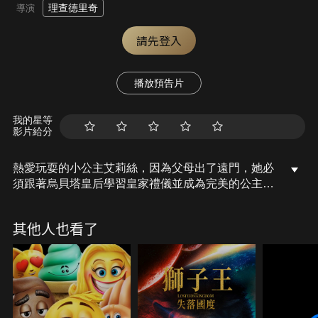
理查德里奇
導演
請先登入
播放預告片
我的星等
影片給分
熱愛玩耍的小公主艾莉絲，因為父母出了遠門，她必
須跟著烏貝塔皇后學習皇家禮儀並成為完美的公主。
可是，她心裡真正的夢想，是成為威風凜凜的海盜！
艾莉絲公主跟羅傑斯爵士、青蛙金包柏還有史畢德一
其他人也看了
起出航，踏上了充滿神奇有趣又危機四伏的旅程。但
在一場船難中，這支勇敢的隊伍，漂流到了一個蠻
荒、神秘的島嶼。他們遇到了獨自居住在島上的小男
孩-盧卡斯，這一群只能互相依靠的夥伴們，必須團
結合作來抵抗兇猛飢餓野獸並且逃離這座孤島。