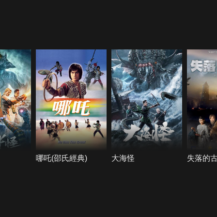
哪吒(邵氏經典)
大海怪
失落的