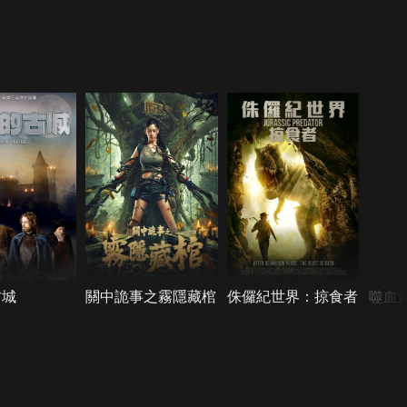
古城
關中詭事之霧隱藏棺
侏儸紀世界：掠食者
噬血