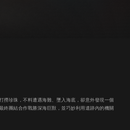
打撈珍珠，不料遭遇海難、墜入海底，卻意外發現一個
最終團結合作戰勝深海巨獸，並巧妙利用遺跡內的機關