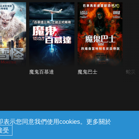
5.0
魔鬼百慕達
魔鬼巴士
蛇災
示您同意我們使用cookies。更多關於