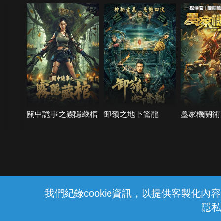
關中詭事之霧隱藏棺
卸嶺之地下驚龍
墨家機關術
{{notifyMsg}}
我們紀錄cookie資訊，以提供客製化
隱私