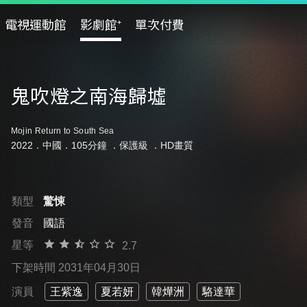
電視運動館
影劇館⁺
單次付費
鬼吹燈之南海歸墟
Mojin Return to South Sea
2022．中國．105分鐘 ．
保護級
．HD畫質
類型
驚悚
發音
國語
星等
2.7
下架時間 2031年04月30日
演員
王紫逸
夏若妍
韓燁洲
駱達華