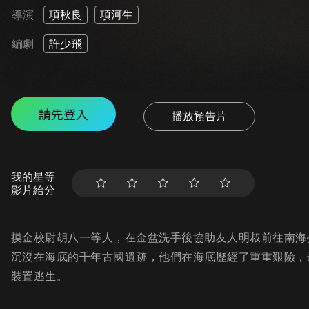
導演
項秋良
項河生
編劇
許少飛
請先登入
播放預告片
我的星等
影片給分
摸金校尉胡八一等人，在金盆洗手後協助友人明叔前往南海
沉沒在海底的千年古國遺跡，他們在海底歷經了重重艱險，
裝置逃生。