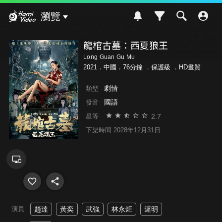
Hami Video
瀏覽
龍棺古墓：西夏狼王
Long Guan Gu Mu
2021．中國．76分鐘 ．
保護級
．HD畫質
劇情
類型
國語
發音
2.7
星等
下架時間 2028年12月31日
演員
趙達
黃奕
武強
林永炬
遲明