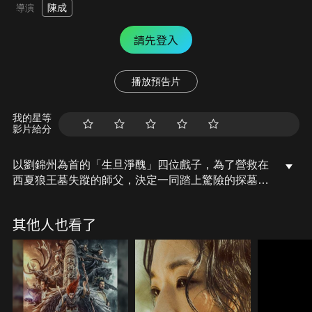
陳成
導演
請先登入
播放預告片
我的星等
影片給分
以劉錦州為首的「生旦淨醜」四位戲子，為了營救在
西夏狼王墓失蹤的師父，決定一同踏上驚險的探墓之
旅，然而等待他們的卻是危機四伏的神祕機關與意想
不到的恐怖陰謀…。
其他人也看了