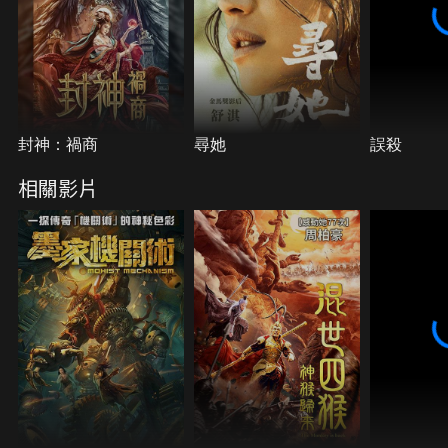
封神：禍商
尋她
誤殺
相關影片