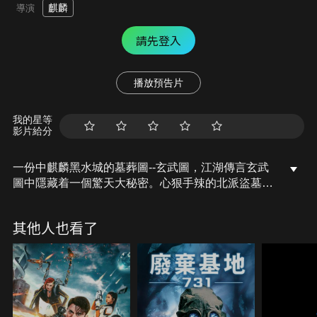
麒麟
導演
請先登入
播放預告片
我的星等
影片給分
一份中麒麟黑水城的墓葬圖--玄武圖，江湖傳言玄武
圖中隱藏着一個驚天大秘密。心狠手辣的北派盜墓賊
老畢、考古學家卓健涼、慣偷豪七、追債的老馬等各
路人馬，各懷目的，為了這張玄武圖齊聚西北大沙漠
其他人也看了
深處，展開盜墓行動。一行人循地圖下鬥，一路遭遇
護墓獸麒麟、食人魚等恐怖怪獸，幽靈也不時閃現，
九死一生後進入陰森墓室，卻發現珍寶早已洗劫一
空，只餘盜墓賊的森森白骨。恐怖異像彷彿進入異度
空間。此時，因觸動機關發現原來這是一個連環鬥。
古墓下竟然隱藏著另一個更加詭異的西夏皇陵。眾人