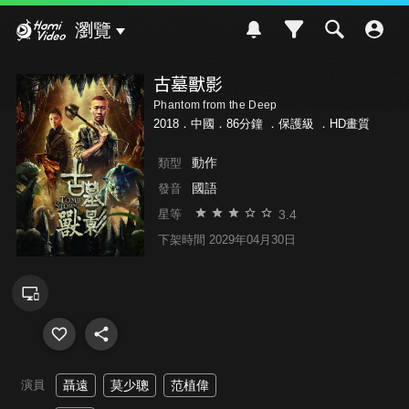
Hami Video
瀏覽
古墓獸影
Phantom from the Deep
2018．中國．86分鐘 ．
保護級
．HD畫質
動作
類型
國語
發音
3.4
星等
下架時間 2029年04月30日
演員
聶遠
莫少聰
范植偉