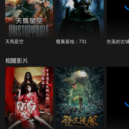
再次歷經生死，價值數億的滿室奇珍異寶赫然呈現眼
前。此刻，墓室機關突然啓動，滔天巨浪劈面砸來。
天馬星空
廢棄基地：731
失落的古
相關影片