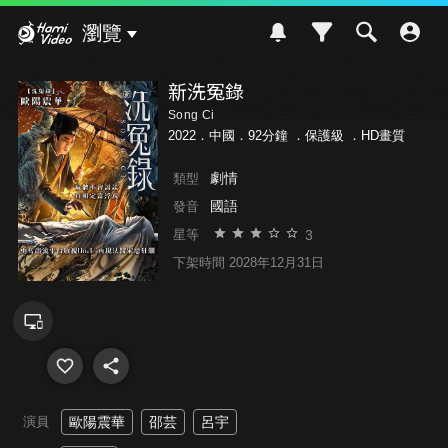
Hami Video
瀏覽
新洗冤錄
Song Ci
2022．中國．92分鐘 ．
保護級
．HD畫質
劇情
類型
國語
發音
3
星等
下架時間 2028年12月31日
演員
歐陽震華
邵芸
呂宇