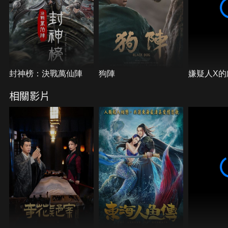
封神榜：決戰萬仙陣
狗陣
嫌疑人X的
相關影片