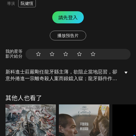
阮健恆
導演
請先登入
播放預告片
我的星等
影片給分
新科進士莊嚴剛任龍牙縣主薄，欲阻止當地惡習，卻
意外捲進一宗離奇殺人案而鋃鐺入獄；龍牙縣仵作助
手小宛為救心上人，不遠千里求請已到暮年的宋慈出
山查明真相。然而前來查案的宋慈卻發現，真相沒有
其他人也看了
他想象中那麼簡單。
7.2