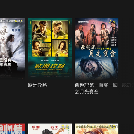
5.2
7.5
歐洲攻略
西遊記第一百零一回
靈幻
之月光寶盒
5.6
6.5