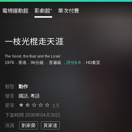
電視運動館
影劇館⁺
單次付費
一枝光棍走天涯
The Good, the Bad and the Loser
1976．香港．96分鐘 ．
普遍級
．
評分6.8
．HD畫質
類型
動作
發音
國語, 粵語
星等
1.5
下架時間 2030年04月30日
演員
劉家榮
黃家達