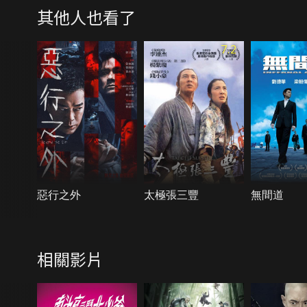
其他人也看了
7.2
惡行之外
太極張三豐
無間道
相關影片