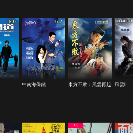
8.0
6.2
6.1
中南海保鑣
東方不敗：風雲再起
風雲II
5.9