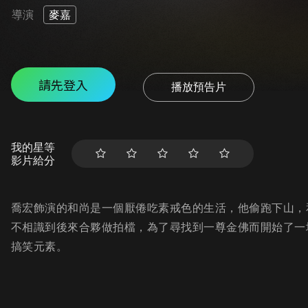
導演
麥嘉
請先登入
播放預告片
我的星等
影片給分
喬宏飾演的和尚是一個厭倦吃素戒色的生活，他偷跑下山，
不相識到後來合夥做拍檔，為了尋找到一尊金佛而開始了一
搞笑元素。