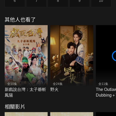
6
7
8
9
10
林生家。
其他人也看了
全10集
全24集
全11集
新戲說台灣：太子爺斬
野火
The Outla
鳳陽
Dubbing
Subtitles)
相關影片