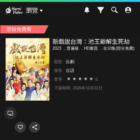
Hami Video
瀏覽
部份免費看
新戲說台灣：池王爺解生死劫
2023 ．
普遍級
．HD畫質 ．全10集(部分免費)
台劇
類型
台語
發音
5
星等
下架時間
2026年10月31日