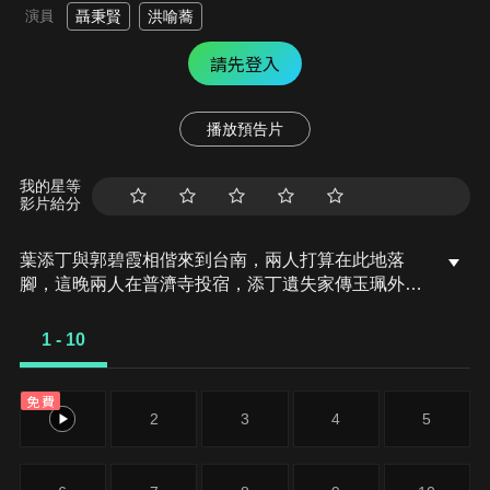
演員
聶秉賢
洪喻蕎
請先登入
播放預告片
我的星等
影片給分
葉添丁與郭碧霞相偕來到台南，兩人打算在此地落
腳，這晚兩人在普濟寺投宿，添丁遺失家傳玉珮外出
尋找，不幸遇到搶匪意外喪命。撿到玉珮的小販陳東
川撞見命案現場，卻被碧霞誤認成殺人兇手，東川百
1 - 10
口莫辯只好推開碧霞逃走，碧霞瀕臨流產，危急之際
池王爺出現保住胎兒，卻因違反生死輪迴必須受火
免費
劫。兩名盜賊林生與王萬利分贓時上演黑吃黑戲碼，
1
2
3
4
5
林生把萬利推落山谷，自己帶著白鳳金盆洗手轉成生
意人。萬利大難不死，決定要回來報仇。碧霞產下一
子名為勝德，在萬利的策劃之下，碧霞帶著勝德住進