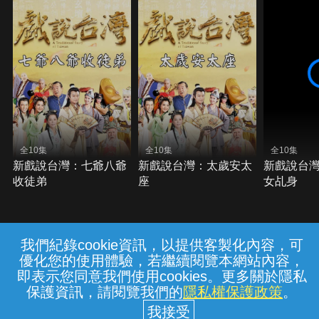
全10集
全10集
全10集
新戲說台灣：七爺八爺
新戲說台灣：太歲安太
新戲說台
收徒弟
座
女乩身
我們紀錄cookie資訊，以提供客製化內容，可
{{notifyMsg}}
優化您的使用體驗，若繼續閱覽本網站內容，
常見問題
線上客服
服務條款
隱私權保護
即表示您同意我們使用cookies。更多關於隱私
保護資訊，請閱覽我們的
隱私權保護政策
。
中華電信股份有限公司個人家庭分公司
(統一編號：96979949) © 2026