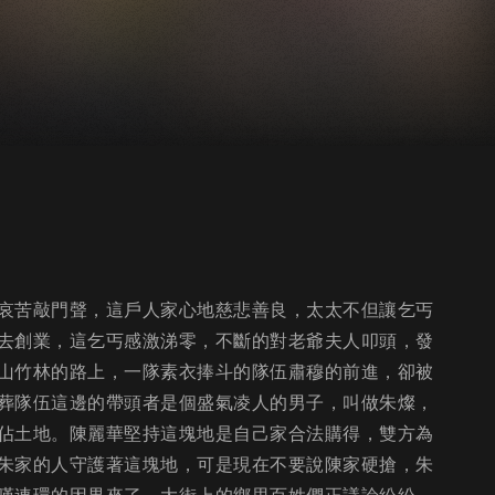
哀苦敲門聲，這戶人家心地慈悲善良，太太不但讓乞丐
去創業，這乞丐感激涕零，不斷的對老爺夫人叩頭，發
山竹林的路上，一隊素衣捧斗的隊伍肅穆的前進，卻被
葬隊伍這邊的帶頭者是個盛氣凌人的男子，叫做朱燦，
佔土地。陳麗華堅持這塊地是自己家合法購得，雙方為
朱家的人守護著這塊地，可是現在不要說陳家硬搶，朱