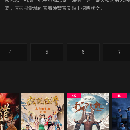
家也忘了祖訓。孔明略加思索，屈指一算，卻又皺起眉來感
著，原來是當地的富商陳豐富又貼出招親榜文。
4
5
6
7