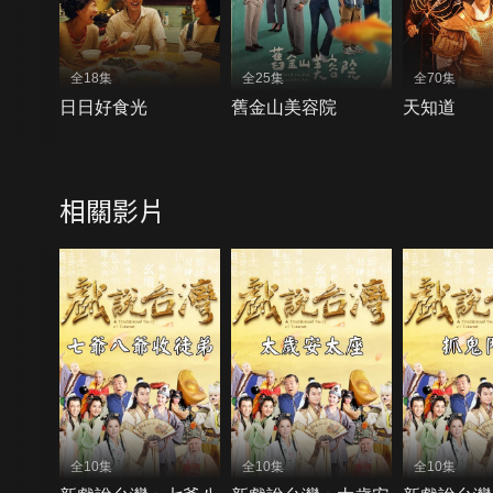
全18集
全25集
全70集
日日好食光
舊金山美容院
天知道
相關影片
全10集
全10集
全10集