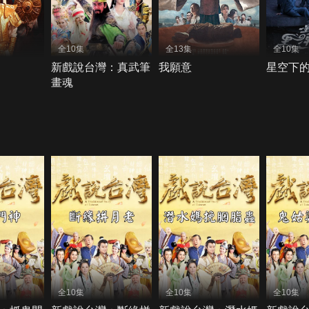
全10集
全13集
全10集
新戲說台灣：真武筆
我願意
星空下
畫魂
全10集
全10集
全10集