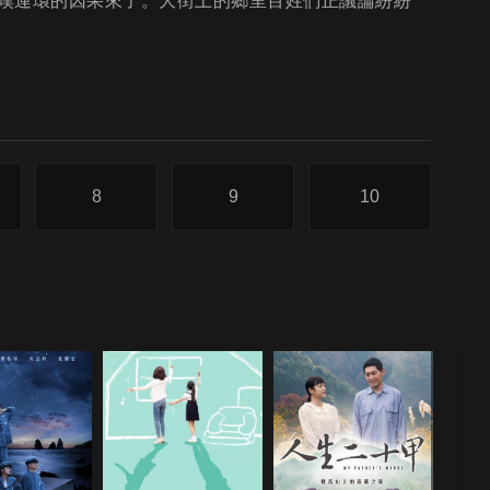
嘆連環的因果來了。大街上的鄉里百姓們正議論紛紛
8
9
10