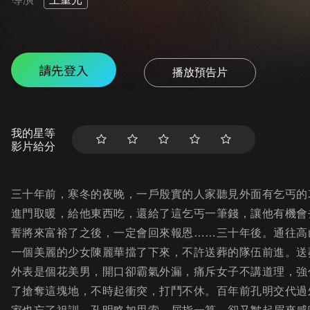
請先登入
播放預告片
我的星等
影片給分
三十年前，寒冬的夜晚，一戶殷實的人家聽見外面有乞丐的
進門取暖，給他東西吃，還給了這乞丐一筆錢，讓他有機會
誓將來富裕了之後，一定會回來報恩……三十年後。通往高
一個美麗的少女陳麗華擋了下來，不許送葬的隊伍前進。送
外表是個花美男，開口卻霸氣外漏，痛斥女子不講道理，強
了搶奪這塊地，不時起衝突，打鬥不休。百年前孔明交代過