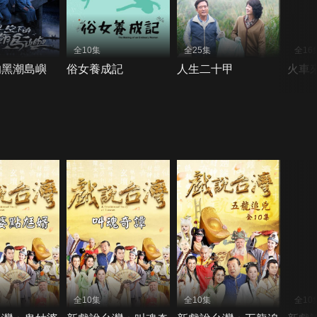
全10集
全25集
全16
的黑潮島嶼
俗女養成記
人生二十甲
火車
全10集
全10集
全10