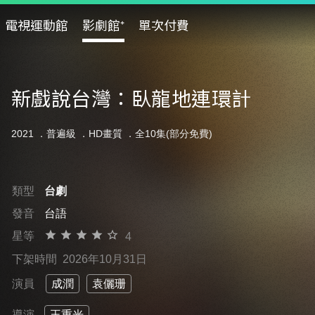
電視運動館
影劇館⁺
單次付費
新戲說台灣：臥龍地連環計
2021 ．
普遍級
．HD畫質 ．全10集(部分免費)
類型
台劇
發音
台語
星等
4
下架時間
2026年10月31日
演員
成潤
袁儷珊
導演
王重光