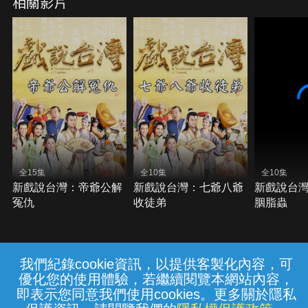
相關影片
全15集
全10集
全10集
新戲說台灣：帝爺公解
新戲說台灣：七爺八爺
新戲說台
冤仇
收徒弟
胭脂蟲
我們紀錄cookie資訊，以提供客製化內容，可
{{notifyMsg}}
優化您的使用體驗，若繼續閱覽本網站內容，
常見問題
線上客服
服務條款
隱私權保護
即表示您同意我們使用cookies。更多關於隱私