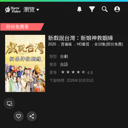
Hami Video
瀏覽
部份免費看
新戲說台灣：新娘神救姻緣
2020 ．
普遍級
．HD畫質 ．全10集(部分免費)
台劇
類型
台語
發音
4.8
星等
下架時間
2026年10月31日