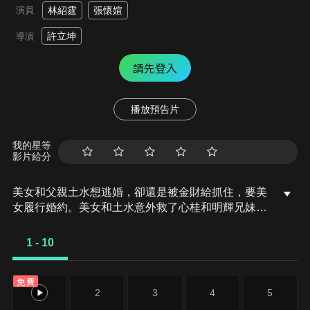
演員
林紹霆
張懷媗
許立坤
導演
請先登入
播放預告片
我的星等
影片給分
美女和父親土水想逃婚，卻還是被金財給抓住，要美
女履行婚約。美女和土水意外救了心桂和明輝兄妹，
心桂很有義氣說要幫美女代嫁。金財沒察覺，竟將心
桂娶入門。此時第一次執行任務的新娘神099出現，
1 - 10
099充滿熱血想要好好做這個工作，但當099發覺心
桂是騙婚者，他快要抓狂了，而婚禮當中，金財還真
免費
是剋妻的命格，099解決拜堂時襲向心桂的陰氣，將
1
2
3
4
5
兩人送入洞房，099期待兩人成為真的夫妻…