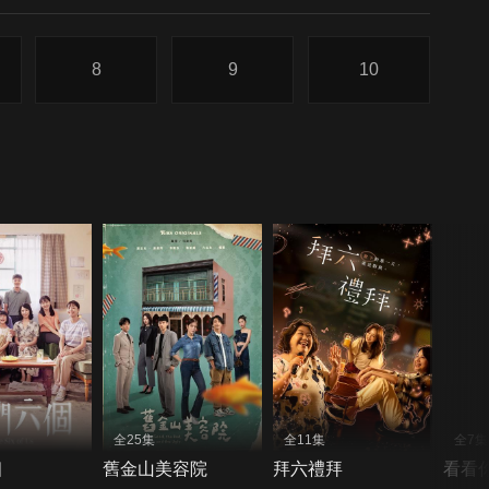
8
9
10
全25集
全11集
全7集
個
舊金山美容院
拜六禮拜
看看