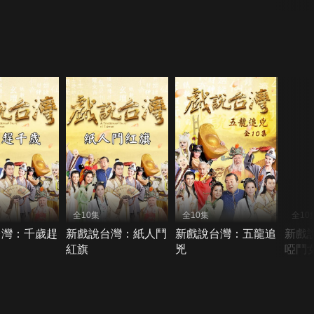
全10集
全10集
全10
台灣：千歲趕
新戲說台灣：紙人鬥
新戲說台灣：五龍追
新戲
紅旗
兇
啞鬥