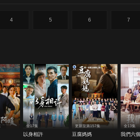
4
5
6
7
集
全17集
更新至第157集
全13集
以身相許
豆腐媽媽
我們六