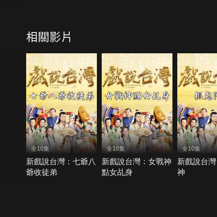
相關影片
全10集
全10集
全10集
新戲說台灣：七爺八
新戲說台灣：女戰神
新戲說台灣
爺收徒弟
點女乩身
神
{{notifyMsg}}