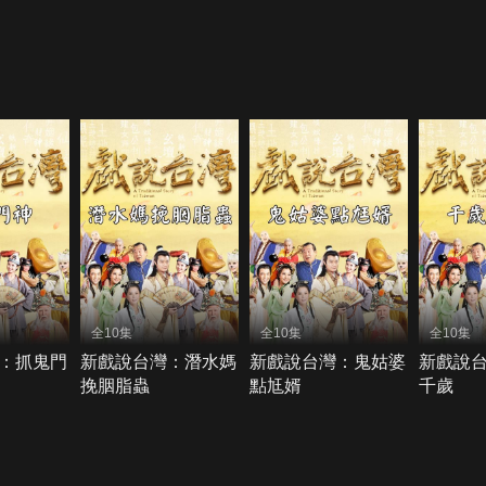
全10集
全10集
全10集
：抓鬼門
新戲說台灣：潛水媽
新戲說台灣：鬼姑婆
新戲說
挽胭脂蟲
點尪婿
千歲