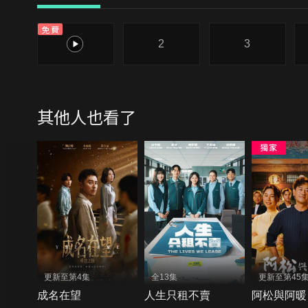
免費
1
2
3
其他人也看了
更新至第4集
全13集
更新至第45
成名在望
人生只租不賣
阿松與阿暖