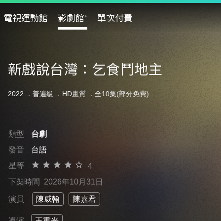
電視運動館
影劇館⁺
單次付費
新戲說台灣：乞食鬥地主
2022 ．
普遍級
．HD畫質 ．全10集(部分免費)
類型
台劇
發音
台語
星等
4
下架時間
2026年10月31日
演員
陳威翰
陳嘉君
導演
王重光