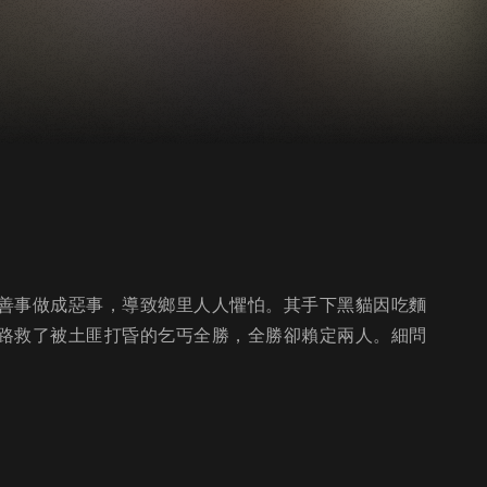
善事做成惡事，導致鄉里人人懼怕。其手下黑貓因吃麵
路救了被土匪打昏的乞丐全勝，全勝卻賴定兩人。細問