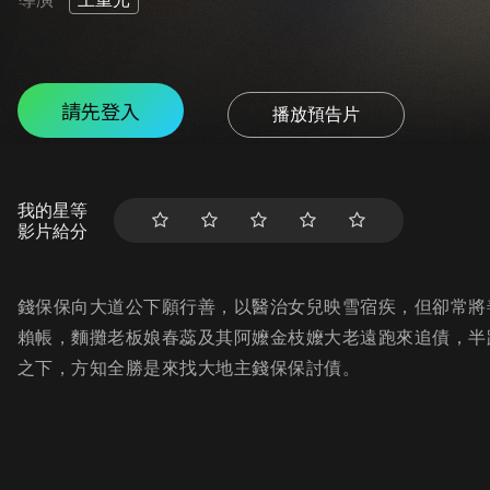
請先登入
播放預告片
我的星等
影片給分
錢保保向大道公下願行善，以醫治女兒映雪宿疾，但卻常將
賴帳，麵攤老板娘春蕊及其阿嬤金枝嬤大老遠跑來追債，半
之下，方知全勝是來找大地主錢保保討債。