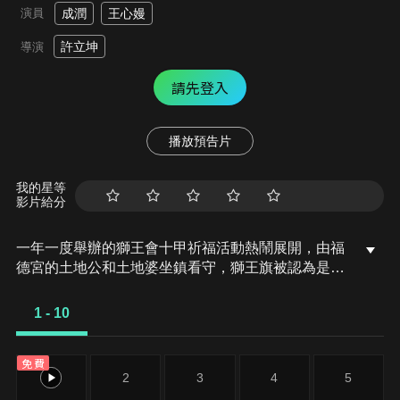
演員
成潤
王心嫚
許立坤
導演
請先登入
播放預告片
我的星等
影片給分
一年一度舉辦的獅王會十甲祈福活動熱鬧展開，由福
德宮的土地公和土地婆坐鎮看守，獅王旗被認為是吉
祥的象徵，據說能帶來平安與豐收。為了爭搶獅王
旗，各路獅團一爭高下，大木與死黨天本憑藉默契與
1 - 10
技巧贏得獅王旗。傳說將獅王旗插入十年出現一次的
金獅吐火處便能鍊火成金，擁旗者能搶先插旗爭地成
免費
為金穴得主，便能坐擁富貴。受到天本委託的火旺師
1
2
3
4
5
趁眾人在看舞獅比賽，尋到發出金光的金獅穴。土地