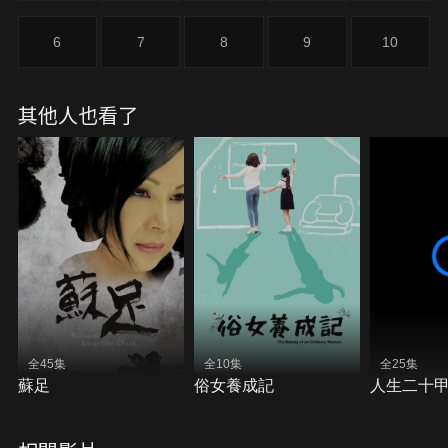
公婆為了修理貪心的天本，竟意外讓大木受傷，獅王
旗因沾染到大木的血，破壞了金獅穴的靈氣，導致金
6
7
8
9
10
獅火滅，金穴消失，需待十年才能恢復靈氣。慶功宴
上，天本介懷大木害他失去金穴，又獲悉日本武術比
賽冠軍得主又是大木，在妻子月娥訕笑天本永遠不如
其他人也看了
大木後，引發天本起心動念，趁友人和大木醉倒，竊
取大木的金牌和賞金，卻被大木發現與之打鬥，月娥
往大木身上潑灑火油，大木不願交出獅王旗慘遭火吻
而死。天本對外謠傳大木因練功走火入魔，彩蓮因重
病帶著小秀英投靠姊夫，只好指認大木是兇手，大木
的妻兒金枝與小江虎遭受眾人唾棄，天本在霸佔大木
功利後，開設武館晉升為地方仕紳。
全45集
全10集
全25集
蘇足
俗女養成記
人生二十