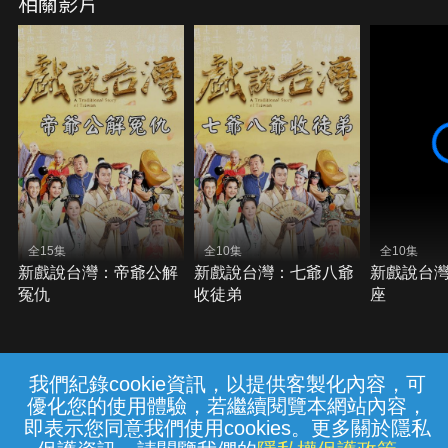
相關影片
全15集
全10集
全10集
新戲說台灣：帝爺公解
新戲說台灣：七爺八爺
新戲說台
冤仇
收徒弟
座
我們紀錄cookie資訊，以提供客製化內容，可
{{notifyMsg}}
優化您的使用體驗，若繼續閱覽本網站內容，
常見問題
線上客服
服務條款
隱私權保護
即表示您同意我們使用cookies。更多關於隱私