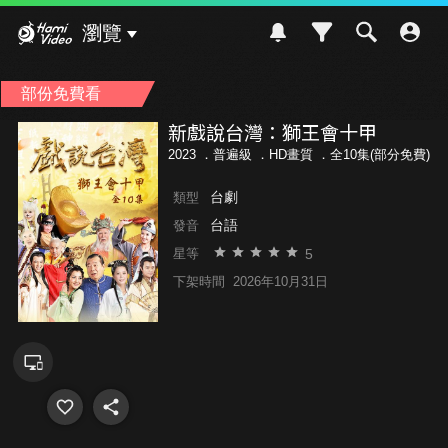
Hami Video
瀏覽
部份免費看
新戲說台灣：獅王會十甲
2023 ．
普遍級
．HD畫質 ．全10集(部分免費)
台劇
類型
台語
發音
5
星等
下架時間
2026年10月31日