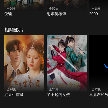
全20集
全50集
全18集
俠醫
射鵰英雄傳
2099
相關影片
全24集
全24集
全22集
紅豆生南國
了不起的女俠
再見君如