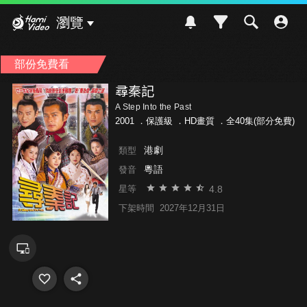
Hami Video
瀏覽
部份免費看
尋秦記
A Step Into the Past
2001 ．
保護級
．HD畫質 ．全40集(部分免費)
港劇
類型
粵語
發音
4.8
星等
下架時間
2027年12月31日