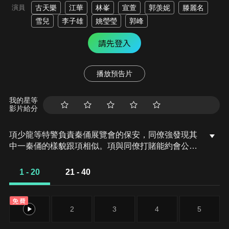
演員
古天樂
江華
林峯
宣萱
郭羡妮
滕麗名
雪兒
李子雄
姚瑩瑩
郭峰
請先登入
播放預告片
我的星等
影片給分
項少龍等特警負責秦俑展覽會的保安，同僚強發現其
中一秦俑的樣貌跟項相似。項與同僚打賭能約會公關
美女秦青，但青對項不理睬。富商李小超為展覽會剪
彩，有狂徒扮記者混入，並以滿身的炸藥挾持超及
1 - 20
21 - 40
青，幸項憑機智制服狂徒。青責項七年來一直逃避不
結婚，向他發最後通牒。超游說項參與穿梭時空實
免費
驗，項拒絕。項欲向青求婚，但青已去了威尼斯結
1
2
3
4
5
婚，為了讓時光倒流挽回青的心，答應跟超合作。項
坐著時空穿梭機內向秦朝出發，清醒時發現大批軍馬