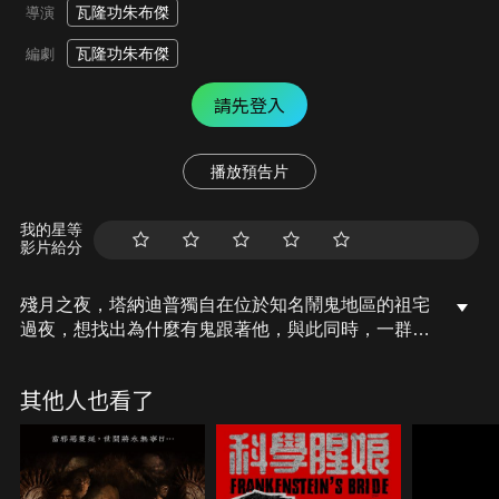
瓦隆功朱布傑
導演
瓦隆功朱布傑
編劇
請先登入
播放預告片
我的星等
影片給分
殘月之夜，塔納迪普獨自在位於知名鬧鬼地區的祖宅
過夜，想找出為什麼有鬼跟著他，與此同時，一群不
速之客意外激怒了鬼魂，導致人心惶惶，塔納迪普必
須回溯這片土地的過往才能找出全部真相！
其他人也看了