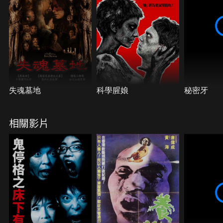
失魂墓地
科學腥娘
秘密牙
相關影片