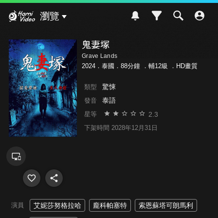
Hami Video
瀏覽
鬼妻塚
Grave Lands
2024．泰國．88分鐘 ．
輔12級
．HD畫質
驚悚
類型
泰語
發音
2.3
星等
下架時間 2028年12月31日
演員
艾妮莎努格拉哈
龐科帕塞特
索恩蘇塔可朗馬利