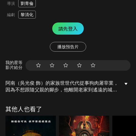
劉青倫
導演
黎清化
編劇
請先登入
播放預告片
我的星等
影片給分
阿南（吳光俊 飾）的家族世世代代從事狗肉屠宰業，
因為不想跟隨父親的腳步，他離開老家到遙遠的城市
工作。某天，阿南得知父親過世的消息，決定帶著女
友回老家幫忙處理後事。沒想到，阿南回家之後竟然
其他人也看了
開始撞見各種靈異現象，他的家族恐怕沒有想像中的
單純……。