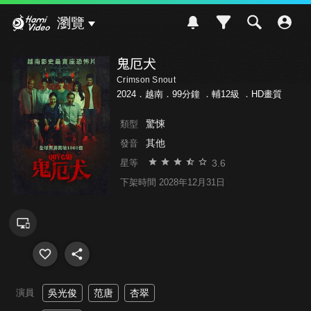
Hami Video
瀏覽
鬼厄犬
Crimson Snout
2024．越南．99分鐘 ．
輔12級
．HD畫質
驚悚
類型
其他
發音
3.6
星等
下架時間 2028年12月31日
演員
吳光俊
范唐
杏翠