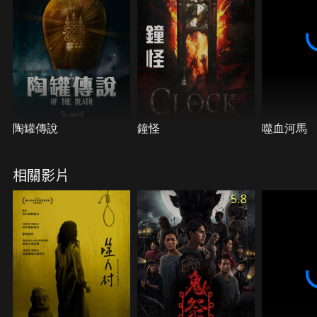
陶罐傳說
鐘怪
噬血河馬
相關影片
5.8