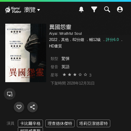
Hami Video
瀏覽
異國怨靈
Aiyai: Wrathful Soul
2022．其他．82分鐘 ．
輔12級
．
評分6.0
．
HD畫質
驚悚
類型
英語
發音
3
星等
下架時間 2028年12月31日
演員
卡比爾辛格
理查德休傑特
塔莉亞潔德霍特