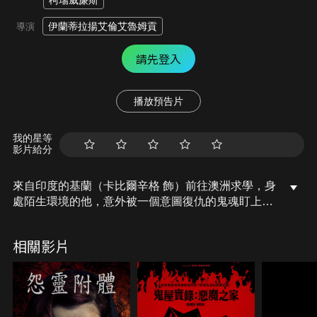
柯瑞威廉斯
伊蘭蒂拉揚艾倫艾魯姆貢
導演
請先登入
播放預告片
我的星等
影片給分
來自印度的基蘭（卡比爾辛格 飾）前往澳洲求學，身
處陌生環境的他，意外被一個意圖復仇的鬼魂盯上，
鬼魂在基蘭身邊製造出各種幻象，試圖引導他完成自
己的復仇……。
相關影片