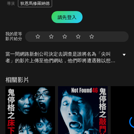
狄恩馬修羅納德
導演
請先登入
我的星等
影片給分
當一間網路新創公司決定去調查是誰將名為「尖叫
者」的影片上傳至他們網站，他們即將遭遇難以想像
的恐怖夢魘……
相關影片