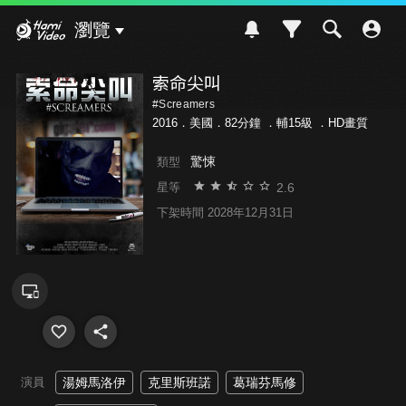
Hami Video
瀏覽
索命尖叫
#Screamers
2016．美國．82分鐘 ．
輔15級
．HD畫質
驚悚
類型
2.6
星等
下架時間 2028年12月31日
演員
湯姆馬洛伊
克里斯班諾
葛瑞芬馬修