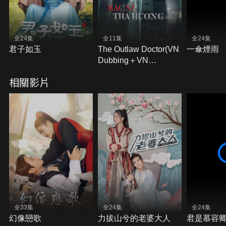
全24集
全11集
全24集
君子如玉
The Outlaw Doctor(VN
一傘煙雨
Dubbing＋VN
Subtitles)
相關影片
全33集
全24集
全24集
幻像戀歌
力拔山兮的老婆大人
君是慕容