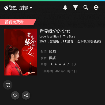
Hami Video
瀏覽
部份免費看
看見緣分的少女
Love Is Written In TheStars
2023 ．
普遍級
．HD畫質 ．全24集(部分免費)
陸劇
類型
國語
發音
4.2
星等
下架時間
2026年10月31日