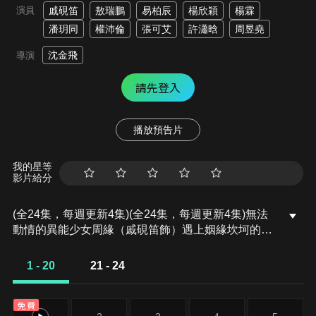
演員
戚硯笛
敖瑞鵬
易柏辰
楊欣穎
楊霖
潘玥同
權沛倫
張可艾
許瀟晗
周昱堯
沈金飛
導演
請先登入
播放預告片
我的星等
影片給分
(全24集，每週更新4集)(全24集，每週更新4集)無法
動情的異能少女周緣（戚硯笛飾）遇上姻緣坎坷的侯
府少爺衞起（敖瑞鵬飾），他們一個恐嫁，一個盼
娶，身份經歷如此截然不同的兩個人，一起經歷了很
1 - 20
21 - 24
多令人啼笑皆非的事情，也在一次次交鋒中逐漸產生
了愛慕之情 。
免費