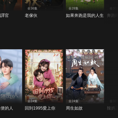
全36集
全28集
全30
翻譯官
老傢伙
如果奔跑是我的人生
奔跑
全24集
全24集
全38
隨便的人
回到1995愛上你
周生如故
辣媽