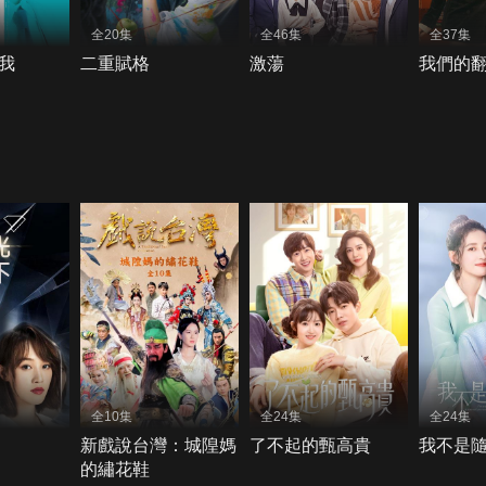
全20集
全46集
全37集
我
二重賦格
激蕩
我們的
全10集
全24集
全24集
新戲說台灣：城隍媽
了不起的甄高貴
我不是
的繡花鞋