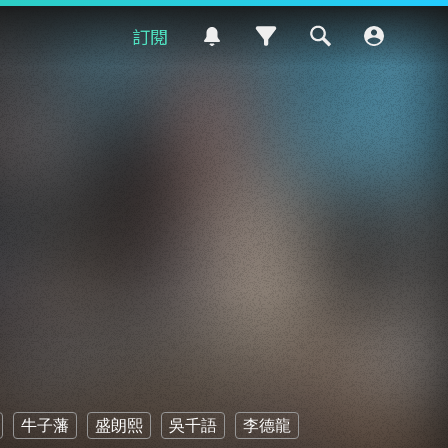
訂閱
牛子藩
盛朗熙
吳千語
李德龍