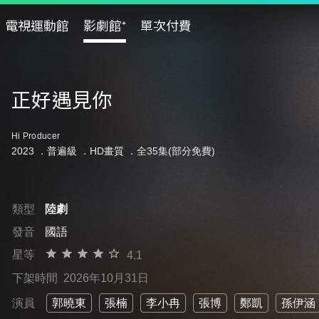
電視運動館
影劇館⁺
單次付費
正好遇見你
Hi Producer
2023 ．
普遍級
．HD畫質 ．全35集(部分免費)
類型
陸劇
發音
國語
星等
4.1
下架時間
2026年10月31日
演員
郭曉東
張楠
李小冉
張博
鄭凱
孫伊涵