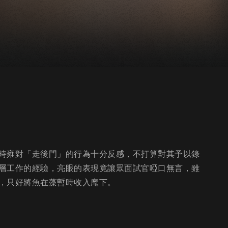
時雍對「走後門」的行為十分反感，不打算對其予以錄
層工作的經驗，亮眼的表現竟讓眾面試官啞口無言，雖
，只好將魚在藻暫時收入麾下。