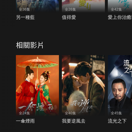
全36集
全26集
全42集
另一種藍
值得愛
愛上你治癒
相關影片
全24集
全40集
全45集
一傘煙雨
我要逆風去
流光之下