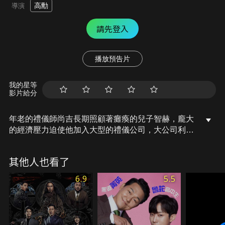
高勳
導演
請先登入
播放預告片
我的星等
影片給分
年老的禮儀師尚吉長期照顧著癱瘓的兒子智赫，龐大
的經濟壓力迫使他加入大型的禮儀公司，大公司利字
當頭，讓一心想好好送亡者最後一程的尚吉經常與公
司起嫌隙。單親媽媽恩淑因為臉上的傷疤求職無門，
其他人也看了
而當起智赫的看護，樂觀開朗的母女倆為智赫和尚吉
帶來一線曙光，然而，溫馨的日子卻在不速之客的到
6.9
5.5
來後破滅…。