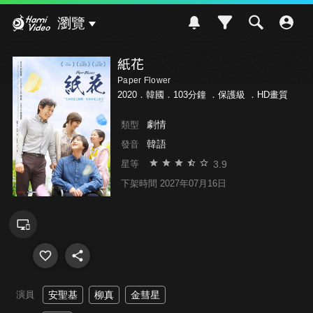
Hami Video
瀏覽
紙花
Paper Flower
2020．韓國．103分鐘 ．
保護級
．HD畫質
劇情
類型
韓語
發音
3.9
星等
下架時間 2027年07月16日
演員
安聖基
柳真
金彗星