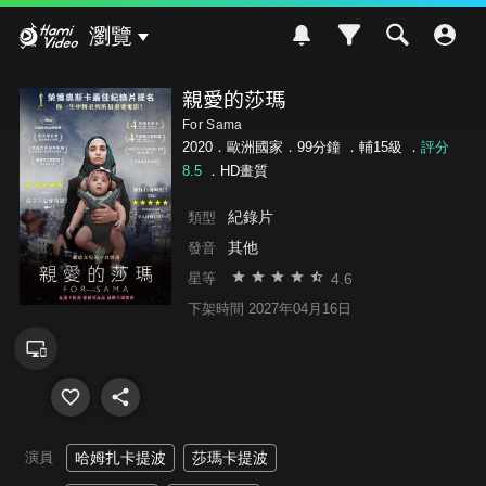
Hami Video
瀏覽
親愛的莎瑪
For Sama
2020．歐洲國家．99分鐘 ．
輔15級
．
評分
8.5
．HD畫質
紀錄片
類型
其他
發音
4.6
星等
下架時間 2027年04月16日
演員
哈姆扎卡提波
莎瑪卡提波