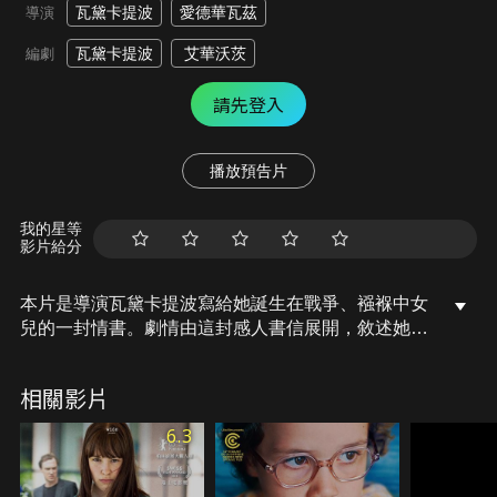
瓦黛卡提波
愛德華瓦茲
導演
瓦黛卡提波
艾華沃茨
編劇
請先登入
播放預告片
我的星等
影片給分
本片是導演瓦黛卡提波寫給她誕生在戰爭、襁褓中女
兒的一封情書。劇情由這封感人書信展開，敘述她在
敘利亞首都阿勒坡（Aleppo）歷經五年的烽火青春。
相關影片
6.3