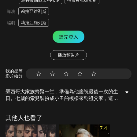
馬特賈西亞艾利松多
特蕾希塔桑切斯
莉拉亞維列斯
導演
莉拉亞維列斯
編劇
請先登入
播放預告片
我的星等
影片給分
墨西哥大家族齊聚一堂，準備為他慶祝最後一次的生
日。七歲的索兒裝扮成小丑的模樣來到祖父家，這天
是索兒爸爸的生日，家人們正在為他準備一場驚喜的
生日派對。屋內喧嘩忙亂，卻似瀰漫著一股不尋常的
其他人也看了
氣氛。隨著黃昏的到來，一個百感交集的派對就要展
開，索兒漸漸明白或許熱鬧的背後將會是一場溫柔告
7.4
別。