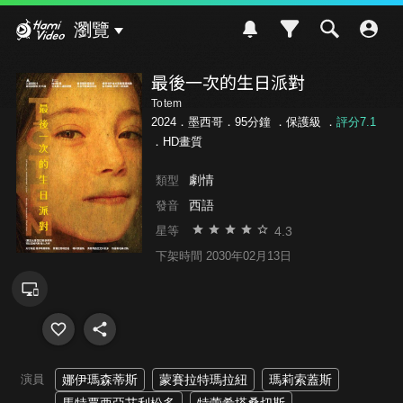
Hami Video
瀏覽
最後一次的生日派對
Totem
2024．墨西哥．95分鐘 ．
保護級
．
評分7.1
．HD畫質
劇情
類型
西語
發音
4.3
星等
下架時間 2030年02月13日
演員
娜伊瑪森蒂斯
蒙賽拉特瑪拉紐
瑪莉索蓋斯