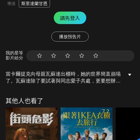
斯里達蘭甘恩
導演
請先登入
播放預告片
我的星等
影片給分
當卡爾提克向母親瓦蘇達出櫃時，她的世界簡直崩塌
了。瓦蘇達除了要試著與同志愛子共處，更要想辦法
與固執己見的丈夫抗衡。一家人的情感，會因為卡爾
提克的性向而受到影響嗎？
其他人也看了
7.2