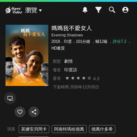
Hami Video
瀏覽
媽媽我不愛女人
Evening Shadows
2018．印度．101分鐘 ．
輔12級
．
評分7.2
．
HD畫質
劇情
類型
印度語
發音
4.3
星等
下架時間 2026年12月05日
演員
莫娜安貝岡卡
阿南特瑪哈德萬
德萬什多希