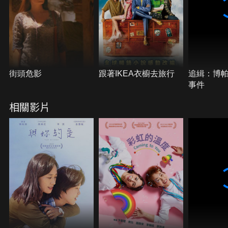
街頭危影
跟著IKEA衣櫥去旅行
追緝：博
事件
相關影片