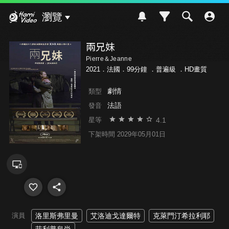
Hami Video
瀏覽
兩兄妹
Pierre＆Jeanne
2021．法國．99分鐘 ．
普遍級
．HD畫質
劇情
類型
法語
發音
4.1
星等
下架時間 2029年05月01日
演員
洛里斯弗里曼
艾洛迪戈達爾特
克萊門汀希拉利耶