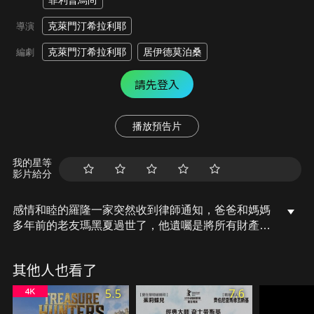
菲利普烏尚
克萊門汀希拉利耶
導演
克萊門汀希拉利耶
居伊德莫泊桑
編劇
請先登入
播放預告片
我的星等
影片給分
感情和睦的羅隆一家突然收到律師通知，爸爸和媽媽
多年前的老友瑪黑夏過世了，他遺囑是將所有財產留
給家中的妹妹潔安，羅隆全家欣然地接受這突如其來
的慷慨，就除了一個人：皮耶。身為哥哥且想開業成
其他人也看了
立自己診所的皮耶，對於沒有繼承到絲毫財產，感到
極度不平衡。皮耶日趨焦躁，幾乎要被嫉妒遮蔽了雙
5.5
7.6
眼。然而，他發現事有蹊蹺，問起爸媽與瑪黑夏認識