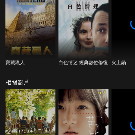
的經過。皮耶終究是挖掘出這沒人知曉的秘密，伴隨
著他的內心湧起一股無法澆熄的怒火。
寶藏獵人
白色情迷 經典數位修復
火上鍋
相關影片
6.0
6.7