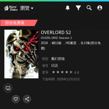
Hami Video
瀏覽
部份免費看
OVERLORD S2
OVERLORD Season 2
2018 ．
輔12級
．HD畫質 ．全13集(部分免
費)
魔幻冒險
類型
日語
發音
4.8
星等
下架時間
2026年12月31日