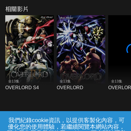
界
相關影片
全13集
全13集
全13集
OVERLORD S4
OVERLORD
OVERLOR
我們紀錄cookie資訊，以提供客製化內容，可
{{notifyMsg}}
優化您的使用體驗，若繼續閱覽本網站內容，
常見問題
線上客服
服務條款
隱私權保護