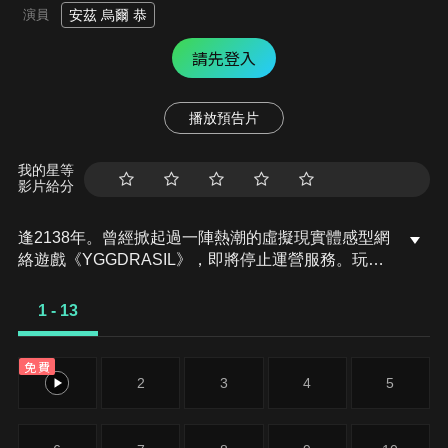
演員
安茲 烏爾 恭
請先登入
播放預告片
我的星等
影片給分
逢2138年。曾經掀起過一陣熱潮的虛擬現實體感型網
絡遊戲《YGGDRASIL》，即將停止運營服務。玩家
飛鼠在和曾經的同伴們一同打造的引以為豪的大本營
納薩力克地下大墳墓中，獨自一人靜靜地等待那一刻
1 - 13
的到來。然而，異常事態發生了，運營停止時間已
過，玩家卻依然無法登出。NPC們擁有了自我意志，
免費
紛紛開始行動，並且納薩力克的外面出現了一片過去
1
2
3
4
5
從未見過的異世界。