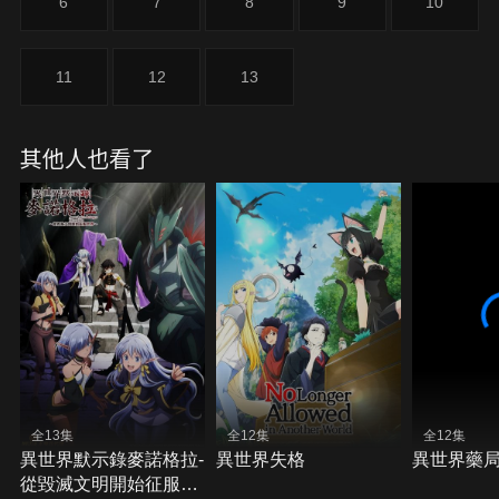
6
7
8
9
10
11
12
13
其他人也看了
全13集
全12集
全12集
異世界默示錄麥諾格拉-
異世界失格
異世界藥
從毀滅文明開始征服世