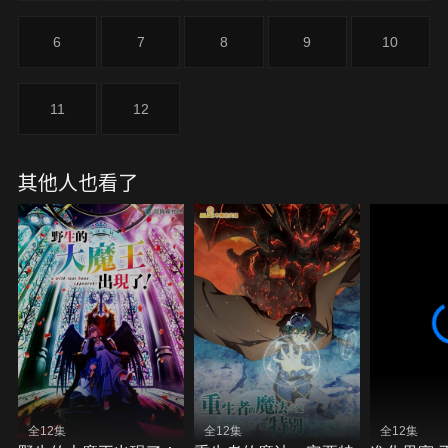
講起來會有些長，不過就讓我告訴你。關於許多英雄
們與我們的死……也關係到你之所以活在這裡的緣
6
7
8
9
10
由。」──明白一切之後，少年決心踏上了聖騎士之
路。
11
12
其他人也看了
全12集
全12集
全12集