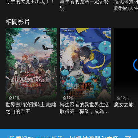
野生的大魔王出現了！
重生者的魔法一定要特
進化果實-
別
勝利的人生
相關影片
全12集
全12集
全12集
世界盡頭的聖騎士 鐵鏽
轉生賢者的異世界生活-
魔女之旅
之山的君王
取得第二職業，成為世
界最強