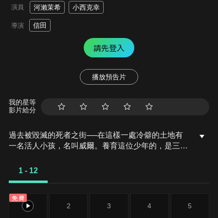
演員
河瀨茉希
小西克幸
信田
導演
請先登入
播放預告片
我的星等
影片給分
過去被毀滅的死者之街──在這樣一處冷僻的土地有
一名活人小孩，名叫威爾。養育這位少年的，是三名
不死族──豪邁的骷髏劍客布拉德、端莊的神官木乃
伊瑪莉以及乖僻的魔法師幽靈古斯。在三人的教育與
1 - 12
疼愛中，少年日漸茁壯。一天，少年不禁產生疑惑：
「……現在的『我』究竟是誰？」不死族們隱藏於世
免費
界盡頭之街的祕密終被威爾解開。善良之神們的愛與
1
2
3
4
5
慈悲，邪惡之神們的偏執與瘋狂。「這是約定。雖然