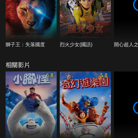
獅子王：失落國度
烈火少女(國語)
開心超人
相關影片
6.8
5.8