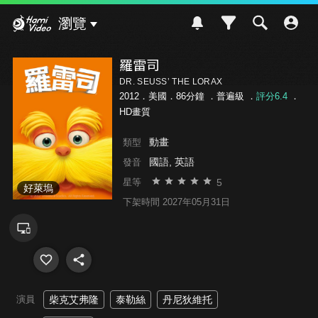
Hami Video
瀏覽
羅雷司
DR. SEUSS’ THE LORAX
2012．美國．86分鐘 ．
普遍級
．
評分6.4
．
HD畫質
動畫
類型
國語, 英語
發音
5
星等
好萊塢
下架時間 2027年05月31日
演員
柴克艾弗隆
泰勒絲
丹尼狄維托