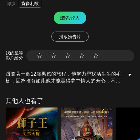
肯多利歐
導演
請先登入
播放預告片
我的星等
影片給分
跟隨著一個12歲男孩的旅程，他努力尋找活生生的毛
樹，因為唯有如此他才能贏得夢中情人的芳心，不過
為了獲得毛樹，他必須找到傳說中的羅雷司，是一個
性格辛辣又迷人的角色，他一心想要保護他的大自然
其他人也看了
世界。ꀀ
6.1