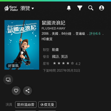
Hami Video
瀏覽
鼠國流浪記
FLUSHED AWAY
2006．美國．84分鐘 ．
普遍級
．
評分6.6
．
HD畫質
動畫
類型
國語, 英語
發音
4.2
星等
好萊塢
下架時間 2027年05月31日
演員
凱特溫絲蕾
休傑克曼