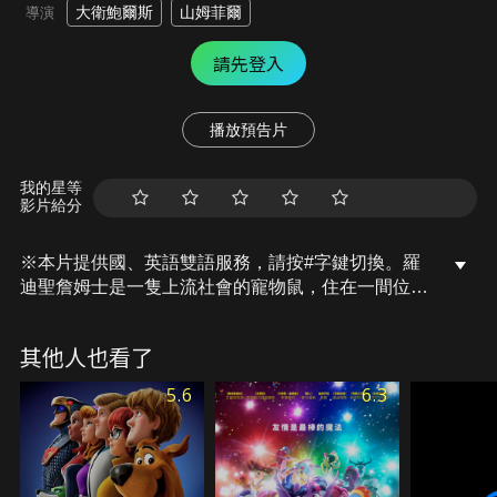
大衛鮑爾斯
山姆菲爾
導演
請先登入
播放預告片
我的星等
影片給分
※本片提供國、英語雙語服務，請按#字鍵切換。羅
迪聖詹姆士是一隻上流社會的寵物鼠，住在一間位於
倫敦肯辛頓區的高級公寓，過著養尊處優的生活。當
一隻住在下水道的老鼠阿西從洗碗槽噴出來，他就決
其他人也看了
定取代羅迪，過著奢華的生活。
5.6
6.3