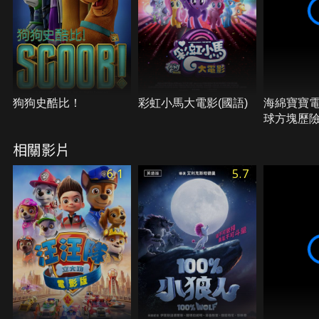
狗狗史酷比！
彩虹小馬大電影(國語)
海綿寶寶
球方塊歷
相關影片
6.1
5.7